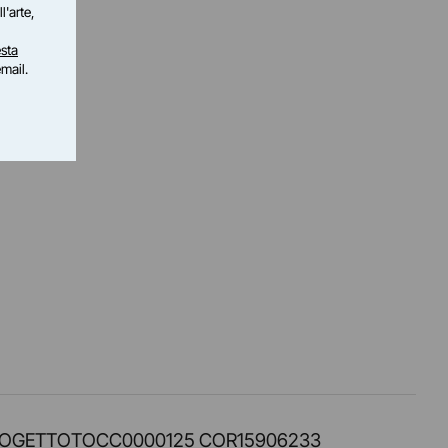
l'arte,
sta
email.
PROT. PROGETTOTOCC0000125 COR15906233