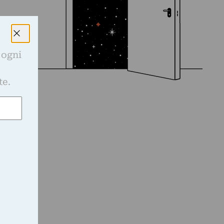
 ogni
e
te.