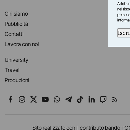
Artribun
nel ris
Chi siamo
personal
informa
Pubblicità
Iscri
Contatti
Lavora con noi
University
Travel
Produzioni
Seguici su Facebook
Seguici su Instagram
Seguici su X
Seguici su YouTube
Seguici su WhatsApp
Seguici su Telegr
Seguici su TikT
Seguici su L
Seguici 
Segui
Sito realizzato con il contributo band