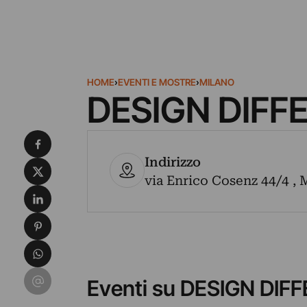
HOME
›
EVENTI E MOSTRE
›
MILANO
DESIGN DIFF
Condividi su Facebook
Indirizzo
Condividi su X
via Enrico Cosenz 44/4 , M
Condividi su LinkedIn
Condividi su Pinterest
Condividi su WhatsApp
Condividi su Email
Eventi su DESIGN DIF