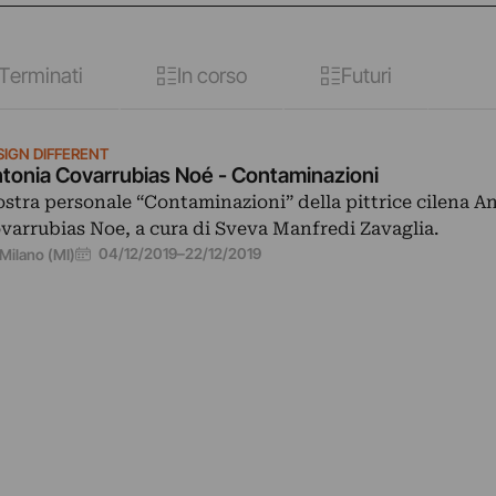
Terminati
In corso
Futuri
SIGN DIFFERENT
tonia Covarrubias Noé - Contaminazioni
stra personale “Contaminazioni” della pittrice cilena A
varrubias Noe, a cura di Sveva Manfredi Zavaglia.
04/12/2019
–
22/12/2019
Milano (MI)