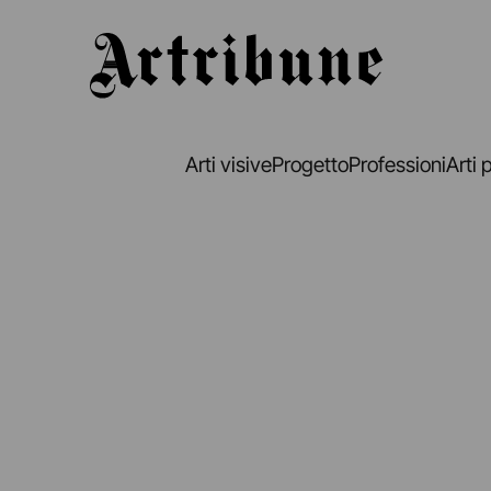
Artribune
Arti visive
Progetto
Professioni
Arti 