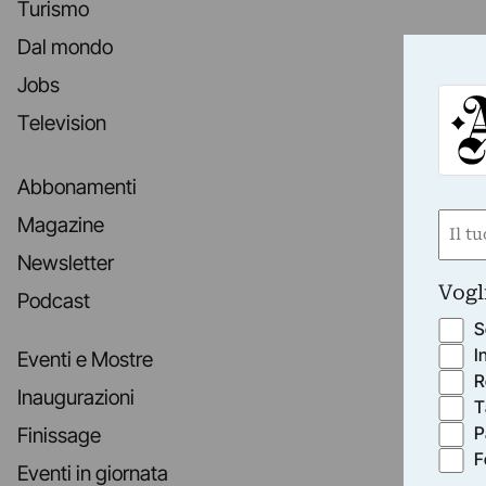
Turismo
Dal mondo
Jobs
Television
Abbonamenti
Nom
Magazine
(Obbli
Newsletter
Nome
Vogl
Podcast
S
I
Eventi e Mostre
R
Inaugurazioni
T
P
Finissage
F
Eventi in giornata