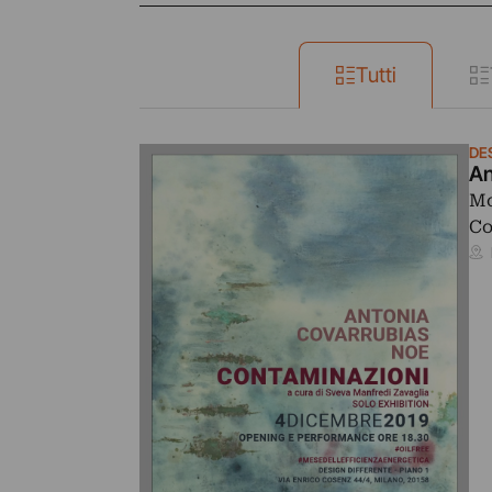
Tutti
DE
An
Mo
Co