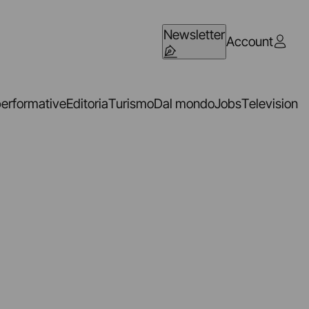
Newsletter
Account
performative
Editoria
Turismo
Dal mondo
Jobs
Television