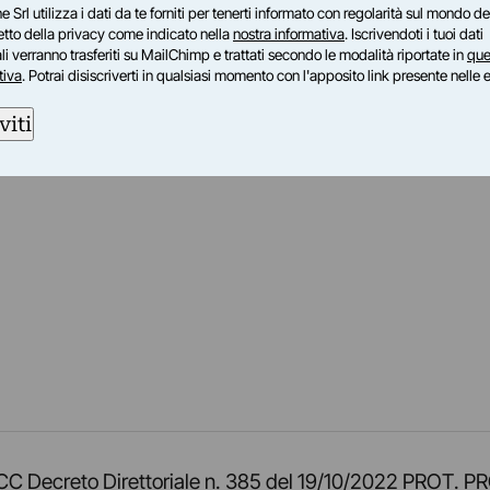
e Srl utilizza i dati da te forniti per tenerti informato con regolarità sul mondo del
petto della privacy come indicato nella
nostra informativa
. Iscrivendoti i tuoi dati
i verranno trasferiti su MailChimp e trattati secondo le modalità riportate in
que
tiva
. Potrai disiscriverti in qualsiasi momento con l'apposito link presente nelle 
viti
am
ok
inkedIn
su Twitch
ci su Rss
o TOCC Decreto Direttoriale n. 385 del 19/10/2022 