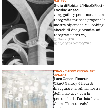
GALLERY
Giulio di Robilant / Nicolò Ricci -
Looking Ahead
Crag gallery per il mese della
fotografia torinese propone la
mostra bipersonale “Looking
ahead” di due giovanissimi
fotografi under 25,…
Torino (TO)
10/05/2025
–
01/06/2025
CRAG - CHIONO REISOVA ART
GALLERY
Luca Coser - Flaneur
CRAG Gallery è lieta di
inaugurare la prima mostra
dell’anno 2025 con la
personale dell’artista Luca
Coser (Trento, 1965)