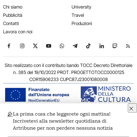
Chi siamo
University
Pubblicità
Travel
Contatti
Produzioni
Lavora con noi
Seguici su Facebook
Seguici su Instagram
Seguici su X
Seguici su YouTube
Seguici su WhatsApp
Seguici su Telegram
Seguici su TikTok
Seguici su Link
Seguici su
Segui
Sito realizzato con il contributo bando TOCC Decreto Direttoriale
n. 385 del 19/10/2022 PROT. PROGETTOTOCC0000125
COR15906233 CUPC87J23001080008
La prima cosa che leggerete ogni mattina!
© 2011-2026 ARTRIBUNE srl – Corso Vittorio Emanuele II, 287 –
Iscrivetevi alla newsletter quotidiana di
00186 Roma - P.I. 11381581005
Artribune per non perdere nessuna notizia
Privacy: Responsabile della protezione dei dati personali
ARTRIBUNE srl – Corso Vittorio Emanuele II, 287 – 00186 Roma