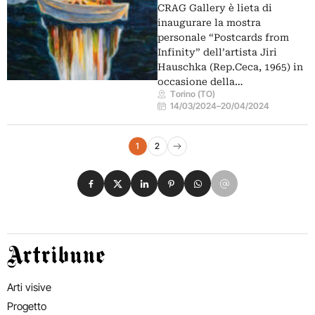
CRAG Gallery è lieta di
inaugurare la mostra
personale “Postcards from
Infinity” dell’artista Jiri
Hauschka (Rep.Ceca, 1965) in
occasione della…
Torino (TO)
14/03/2024
–
20/04/2024
Navigazione eventi
1
2
Pagina successiva
Condividi su Facebook
Condividi su X
Condividi su LinkedIn
Condividi su Pinterest
Condividi su WhatsApp
Condividi su Email
Artribune
Arti visive
Progetto