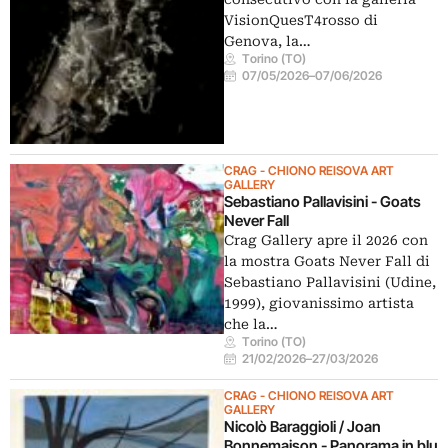
VisionQuesT4rosso di
Genova, la…
Torino (TO)
07/05/2026
–
07/06/2026
CRAG - CHIONO REISOVA ART
GALLERY
Sebastiano Pallavisini - Goats
Never Fall
Crag Gallery apre il 2026 con
la mostra Goats Never Fall di
Sebastiano Pallavisini (Udine,
1999), giovanissimo artista
che la…
Torino (TO)
21/02/2026
–
27/03/2026
CRAG - CHIONO REISOVA ART
GALLERY
Nicolò Baraggioli / Joan
Bonnemaison - Panorama in blu