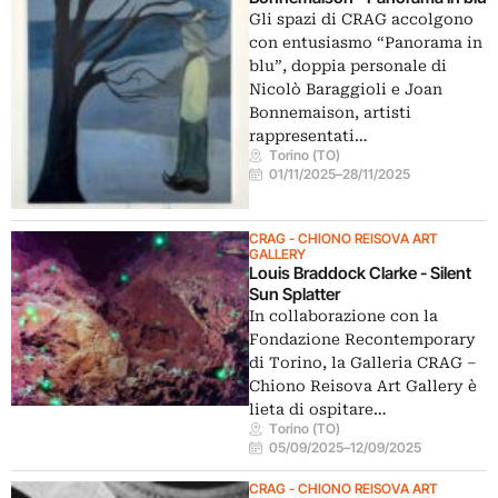
Gli spazi di CRAG accolgono
con entusiasmo “Panorama in
blu”, doppia personale di
Nicolò Baraggioli e Joan
Bonnemaison, artisti
rappresentati…
Torino (TO)
01/11/2025
–
28/11/2025
CRAG - CHIONO REISOVA ART
GALLERY
Louis Braddock Clarke - Silent
Sun Splatter
In collaborazione con la
Fondazione Recontemporary
di Torino, la Galleria CRAG –
Chiono Reisova Art Gallery è
lieta di ospitare…
Torino (TO)
05/09/2025
–
12/09/2025
CRAG - CHIONO REISOVA ART