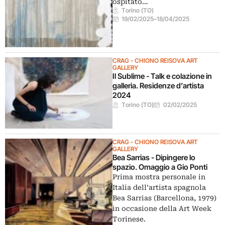
ospitato…
Torino (TO)
19/02/2025
–
18/04/2025
CRAG - CHIONO REISOVA ART
GALLERY
Il Sublime - Talk e colazione in
galleria. Residenze d’artista
2024
Torino (TO)
02/02/2025
CRAG - CHIONO REISOVA ART
GALLERY
Bea Sarrias - Dipingere lo
spazio. Omaggio a Gio Ponti
Prima mostra personale in
Italia dell’artista spagnola
Bea Sarrias (Barcellona, 1979)
in occasione della Art Week
Torinese.