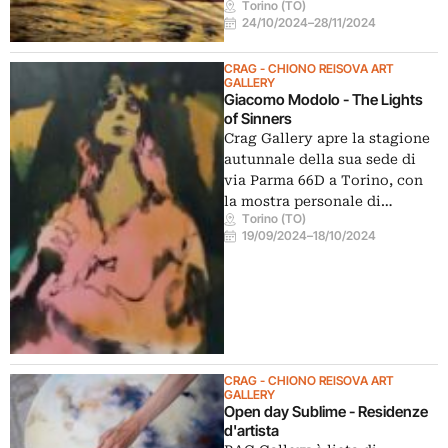
Torino (TO)
24/10/2024
–
28/11/2024
CRAG - CHIONO REISOVA ART
GALLERY
Giacomo Modolo - The Lights
of Sinners
Crag Gallery apre la stagione
autunnale della sua sede di
via Parma 66D a Torino, con
la mostra personale di…
Torino (TO)
19/09/2024
–
18/10/2024
CRAG - CHIONO REISOVA ART
GALLERY
Open day Sublime - Residenze
d'artista