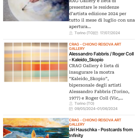
RAG Gallery è lieta di
presentare le residenze
d’artista edizione 2024 per
tutto il mese di luglio con una
apertura…
Torino (TO)
17/07/2024
CRAG - CHIONO REISOVA ART
GALLERY
Alessandro Fabbris / Roger Coll
- Kaleido_Skopio
CRAG Gallery è lieta di
inaugurare la mostra
“Kaleido_Skopio”,
bipersonale degli artisti
Alessandro Fabbris (Torino,
1977) e Roger Coll (Vic,…
Torino (TO)
09/05/2024
–
01/06/2024
CRAG - CHIONO REISOVA ART
GALLERY
Jiri Hauschka - Postcards from
Infinity