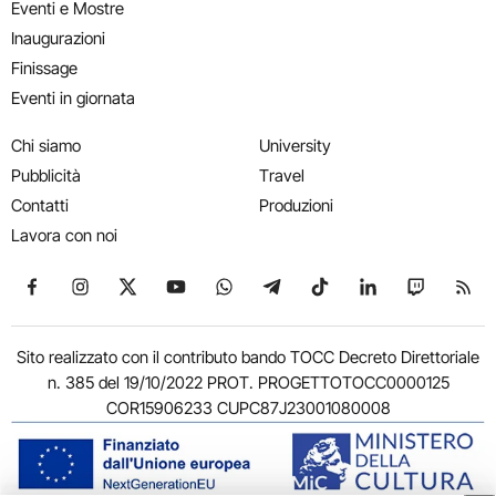
Eventi e Mostre
Inaugurazioni
Finissage
Eventi in giornata
Chi siamo
University
Pubblicità
Travel
Contatti
Produzioni
Lavora con noi
Seguici su Facebook
Seguici su Instagram
Seguici su X
Seguici su YouTube
Seguici su WhatsApp
Seguici su Telegram
Seguici su TikTok
Seguici su Link
Seguici su
Segui
Sito realizzato con il contributo bando TOCC Decreto Direttoriale
n. 385 del 19/10/2022 PROT. PROGETTOTOCC0000125
COR15906233 CUPC87J23001080008