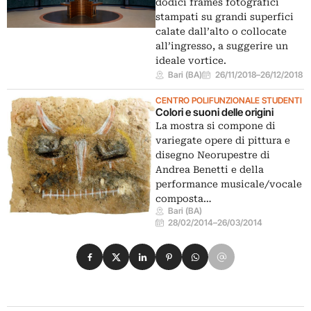
dodici frames fotografici
stampati su grandi superfici
calate dall’alto o collocate
all’ingresso, a suggerire un
ideale vortice.
Bari (BA)
26/11/2018
–
26/12/2018
CENTRO POLIFUNZIONALE STUDENTI
Colori e suoni delle origini
La mostra si compone di
variegate opere di pittura e
disegno Neorupestre di
Andrea Benetti e della
performance musicale/vocale
composta…
Bari (BA)
28/02/2014
–
26/03/2014
Condividi su Facebook
Condividi su X
Condividi su LinkedIn
Condividi su Pinterest
Condividi su WhatsApp
Condividi su Email