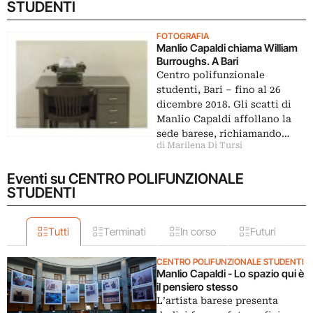
STUDENTI
FOTOGRAFIA
Manlio Capaldi chiama William
Burroughs. A Bari
Centro polifunzionale
studenti, Bari ‒ fino al 26
dicembre 2018. Gli scatti di
Manlio Capaldi affollano la
sede barese, richiamando…
di Marilena Di Tursi
Eventi su CENTRO POLIFUNZIONALE
STUDENTI
Tutti
Terminati
In corso
Futuri
CENTRO POLIFUNZIONALE STUDENTI
Manlio Capaldi - Lo spazio qui è
il pensiero stesso
L’artista barese presenta