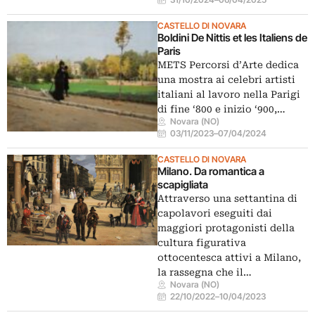
CASTELLO DI NOVARA
Boldini De Nittis et les Italiens de
Paris
METS Percorsi d’Arte dedica
una mostra ai celebri artisti
italiani al lavoro nella Parigi
di fine ‘800 e inizio ‘900,…
Novara (NO)
03/11/2023
–
07/04/2024
CASTELLO DI NOVARA
Milano. Da romantica a
scapigliata
Attraverso una settantina di
capolavori eseguiti dai
maggiori protagonisti della
cultura figurativa
ottocentesca attivi a Milano,
la rassegna che il…
Novara (NO)
22/10/2022
–
10/04/2023