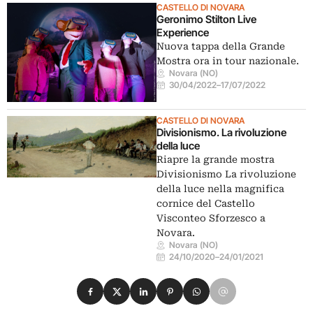
CASTELLO DI NOVARA
Geronimo Stilton Live
Experience
Nuova tappa della Grande
Mostra ora in tour nazionale.
Novara (NO)
30/04/2022
–
17/07/2022
CASTELLO DI NOVARA
Divisionismo. La rivoluzione
della luce
Riapre la grande mostra
Divisionismo La rivoluzione
della luce nella magnifica
cornice del Castello
Visconteo Sforzesco a
Novara.
Novara (NO)
24/10/2020
–
24/01/2021
Condividi su Facebook
Condividi su X
Condividi su LinkedIn
Condividi su Pinterest
Condividi su WhatsApp
Condividi su Email