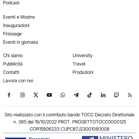
Podcast
Eventi e Mostre
Inaugurazioni
Finissage
Eventi in giornata
Chi siamo
University
Pubblicità
Travel
Contatti
Produzioni
Lavora con noi
Seguici su Facebook
Seguici su Instagram
Seguici su X
Seguici su YouTube
Seguici su WhatsApp
Seguici su Telegram
Seguici su TikTok
Seguici su Link
Seguici su
Segui
Sito realizzato con il contributo bando TOCC Decreto Direttoriale
n. 385 del 19/10/2022 PROT. PROGETTOTOCC0000125
COR15906233 CUPC87J23001080008