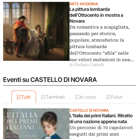
ARTE MODERNA
La pittura lombarda
dell’Ottocento in mostra a
Novara
Da romantica a scapigliata,
passando per storica,
popolare, atmosferica: la
pittura lombarda
dell’Ottocento “sfila” nelle
sue veloci mutazioni in una…
di Stefano Castelli
Eventi su CASTELLO DI NOVARA
Tutti
Terminati
In corso
Futuri
CASTELLO DI NOVARA
L’Italia dei primi Italiani. Ritratto
di una nazione appena nata
Un percorso di 70 capolavori
eseguiti dai primi anni