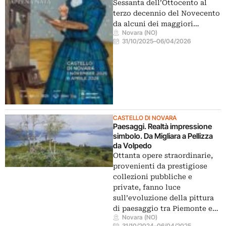
Sessanta dell’Ottocento al
terzo decennio del Novecento
da alcuni dei maggiori…
Novara (NO)
31/10/2025
–
06/04/2026
CASTELLO DI NOVARA
Paesaggi. Realtà impressione
simbolo. Da Migliara a Pellizza
da Volpedo
Ottanta opere straordinarie,
provenienti da prestigiose
collezioni pubbliche e
private, fanno luce
sull’evoluzione della pittura
di paesaggio tra Piemonte e…
Novara (NO)
31/10/2024
–
06/04/2025