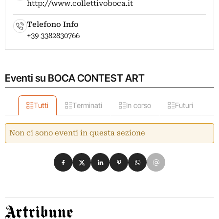
http://www.collettivoboca.it
Telefono Info
+39 3382830766
Eventi su BOCA CONTEST ART
Tutti
Terminati
In corso
Futuri
Non ci sono eventi in questa sezione
Condividi su Facebook
Condividi su X
Condividi su LinkedIn
Condividi su Pinterest
Condividi su WhatsApp
Condividi su Email
Artribune