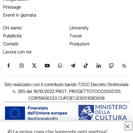
Finissage
Eventi in giornata
Chi siamo
University
Pubblicità
Travel
Contatti
Produzioni
Lavora con noi
Seguici su Facebook
Seguici su Instagram
Seguici su X
Seguici su YouTube
Seguici su WhatsApp
Seguici su Telegram
Seguici su TikTok
Seguici su Link
Seguici su
Segui
Sito realizzato con il contributo bando TOCC Decreto Direttoriale
n. 385 del 19/10/2022 PROT. PROGETTOTOCC0000125
COR15906233 CUPC87J23001080008
La prima cosa che leggerete ogni mattina!