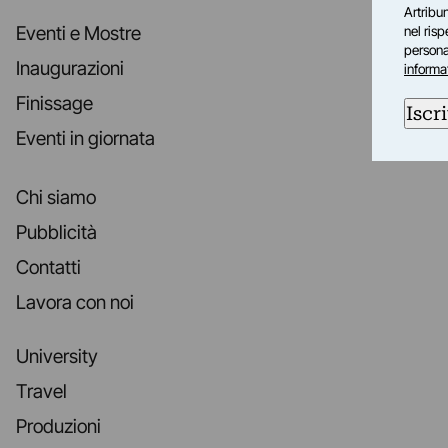
Artribun
Eventi e Mostre
nel ris
personal
Inaugurazioni
informa
Finissage
Iscri
Eventi in giornata
Chi siamo
Pubblicità
Contatti
Lavora con noi
University
Travel
Produzioni