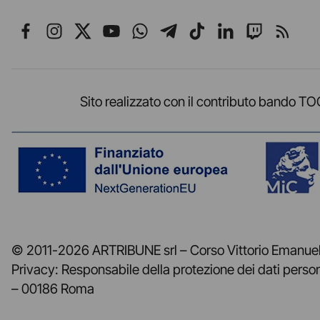
Seguici su Facebook
Seguici su Instagram
Seguici su X
Seguici su YouTube
Seguici su WhatsApp
Seguici su Telegr
Seguici su TikT
Seguici su L
Seguici 
Segui
Sito realizzato con il contributo band
© 2011-2026 ARTRIBUNE srl – Corso Vittorio Emanuele
Privacy: Responsabile della protezione dei dati perso
– 00186 Roma