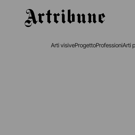
Artribune
Arti visive
Progetto
Professioni
Arti 