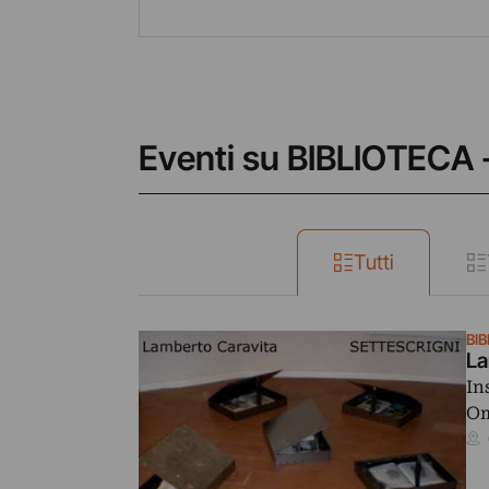
Eventi su BIBLIOTECA -
Tutti
BIB
La
In
Om