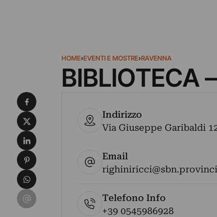
HOME
›
EVENTI E MOSTRE
›
RAVENNA
BIBLIOTECA –
Condividi su Facebook
Indirizzo
Condividi su X
Via Giuseppe Garibaldi 12,
Condividi su LinkedIn
Email
Condividi su Pinterest
righiniricci@sbn.provincia
Condividi su WhatsApp
Condividi su Email
Telefono Info
+39 0545986928