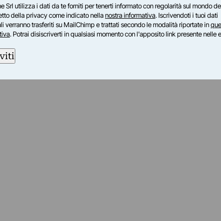
e Srl utilizza i dati da te forniti per tenerti informato con regolarità sul mondo del
petto della privacy come indicato nella
nostra informativa
. Iscrivendoti i tuoi dati
i verranno trasferiti su MailChimp e trattati secondo le modalità riportate in
que
tiva
. Potrai disiscriverti in qualsiasi momento con l'apposito link presente nelle 
viti