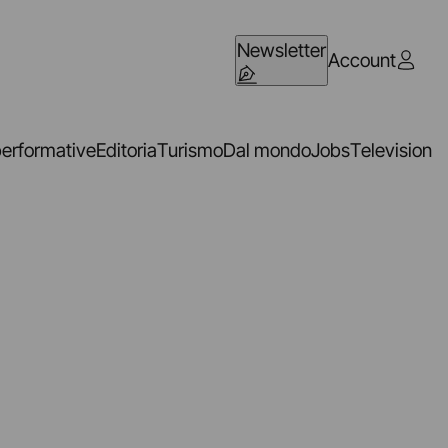
Newsletter
Account
performative
Editoria
Turismo
Dal mondo
Jobs
Television