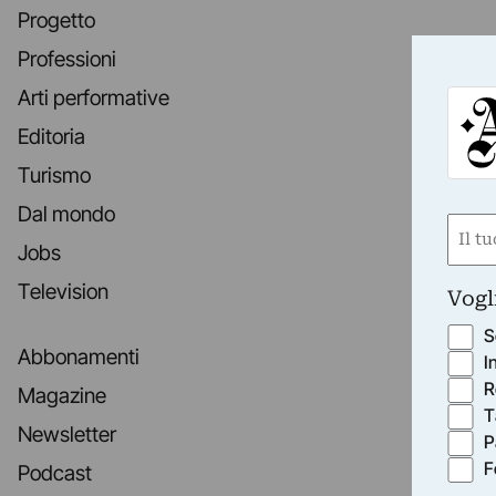
Progetto
Professioni
Arti performative
Editoria
Turismo
Dal mondo
Nom
Jobs
(Obbli
Nome
Television
Vogl
S
Abbonamenti
I
R
Magazine
T
Newsletter
P
F
Podcast