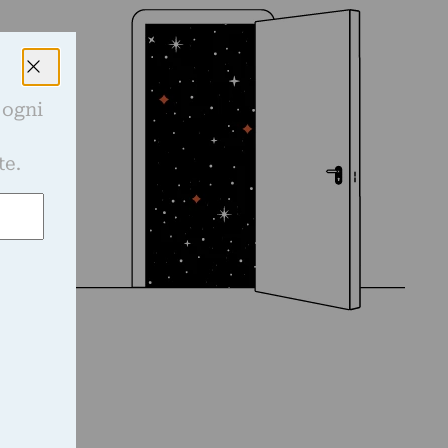
 ogni
e
te.