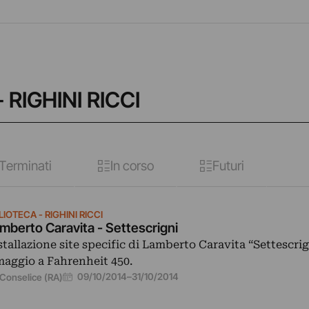
 RIGHINI RICCI
Terminati
In corso
Futuri
LIOTECA - RIGHINI RICCI
mberto Caravita - Settescrigni
stallazione site specific di Lamberto Caravita “Settescrig
aggio a Fahrenheit 450.
09/10/2014
–
31/10/2014
Conselice (RA)