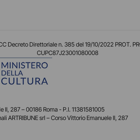
am
ok
inkedIn
su Twitch
ci su Rss
o TOCC Decreto Direttoriale n. 385 del 19/10/2022 
CUPC87J23001080008
 II, 287 – 00186 Roma - P.I. 11381581005
nali ARTRIBUNE srl – Corso Vittorio Emanuele II, 287