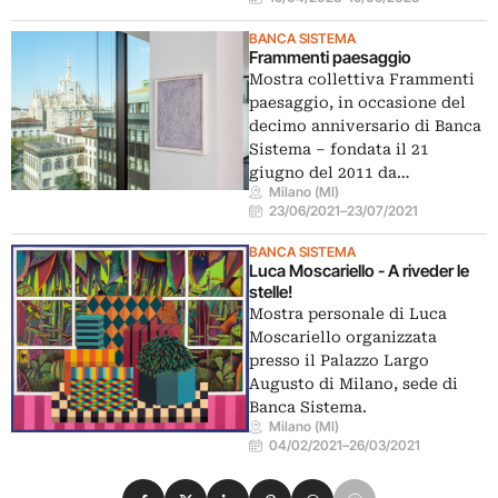
BANCA SISTEMA
Frammenti paesaggio
Mostra collettiva Frammenti
paesaggio, in occasione del
decimo anniversario di Banca
Sistema – fondata il 21
giugno del 2011 da…
Milano (MI)
23/06/2021
–
23/07/2021
BANCA SISTEMA
Luca Moscariello - A riveder le
stelle!
Mostra personale di Luca
Moscariello organizzata
presso il Palazzo Largo
Augusto di Milano, sede di
Banca Sistema.
Milano (MI)
04/02/2021
–
26/03/2021
Condividi su Facebook
Condividi su X
Condividi su LinkedIn
Condividi su Pinterest
Condividi su WhatsApp
Condividi su Email