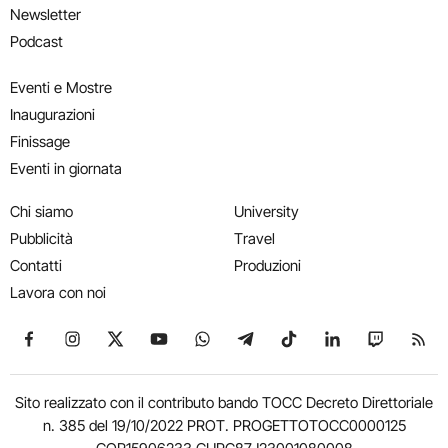
Newsletter
Podcast
Eventi e Mostre
Inaugurazioni
Finissage
Eventi in giornata
Chi siamo
University
Pubblicità
Travel
Contatti
Produzioni
Lavora con noi
Seguici su Facebook
Seguici su Instagram
Seguici su X
Seguici su YouTube
Seguici su WhatsApp
Seguici su Telegram
Seguici su TikTok
Seguici su Link
Seguici su
Segui
Sito realizzato con il contributo bando TOCC Decreto Direttoriale
n. 385 del 19/10/2022 PROT. PROGETTOTOCC0000125