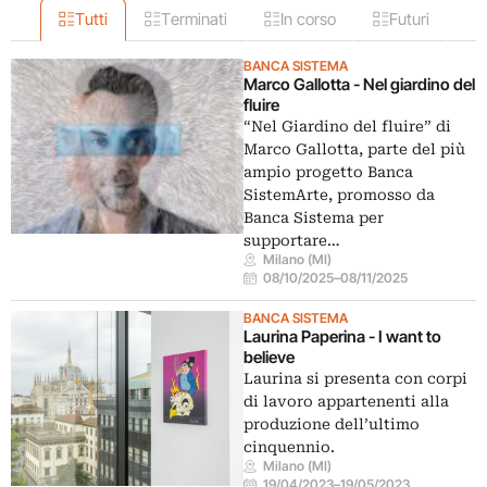
Tutti
Terminati
In corso
Futuri
BANCA SISTEMA
Marco Gallotta - Nel giardino del
fluire
“Nel Giardino del fluire” di
Marco Gallotta, parte del più
ampio progetto Banca
SistemArte, promosso da
Banca Sistema per
supportare…
Milano (MI)
08/10/2025
–
08/11/2025
BANCA SISTEMA
Laurina Paperina - I want to
believe
Laurina si presenta con corpi
di lavoro appartenenti alla
produzione dell’ultimo
cinquennio.
Milano (MI)
19/04/2023
–
19/05/2023