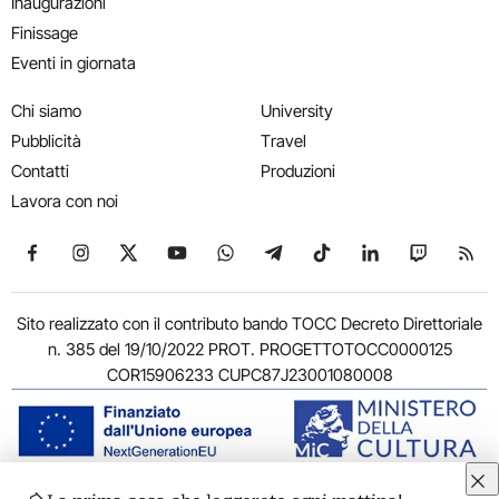
Inaugurazioni
Finissage
Eventi in giornata
Chi siamo
University
Pubblicità
Travel
Contatti
Produzioni
Lavora con noi
Seguici su Facebook
Seguici su Instagram
Seguici su X
Seguici su YouTube
Seguici su WhatsApp
Seguici su Telegram
Seguici su TikTok
Seguici su Link
Seguici su
Segui
Sito realizzato con il contributo bando TOCC Decreto Direttoriale
n. 385 del 19/10/2022 PROT. PROGETTOTOCC0000125
COR15906233 CUPC87J23001080008