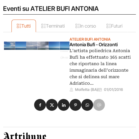
Eventi su ATELIER BUFI ANTONIA
Tutti
Terminati
In corso
Futuri
ATELIER BUFI ANTONIA
Antonia Bufi - Orizzonti
L’artista poliedrica Antonia
Bufi ha effettuato 365 scatti
che riportano la linea
immaginaria dell’orizzonte
che si delinea sul mare
Adriatico…
Molfetta (BA)
01/01/2016
Condividi su Facebook
Condividi su X
Condividi su LinkedIn
Condividi su Pinterest
Condividi su WhatsApp
Condividi su Email
Artribune