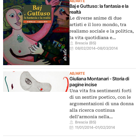
AB/ARTE
Baj e Guttuso: la fantasia e la
realtà
Le diverse anime di due
artisti e il loro mondo, tra
realismo sociale e la politica,
la vita quotidiana e…
Brescia (BS)
08/02/2014
–
08/03/2014
AB/ARTE
Giuliana Montanari - Storia di
pagine incise
Una vita fra sentimenti forti
di un sentire poetico, con le
argomentazioni di una donna
alla ricerca continua
dell’armonia nella…
Brescia (BS)
11/01/2014
–
01/02/2014