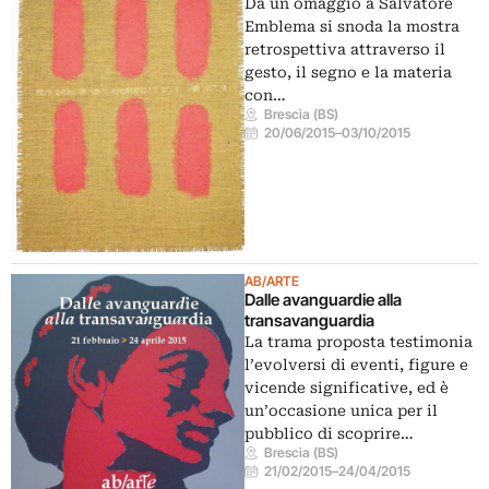
Da un omaggio a Salvatore
Emblema si snoda la mostra
retrospettiva attraverso il
gesto, il segno e la materia
con…
Brescia (BS)
20/06/2015
–
03/10/2015
AB/ARTE
Dalle avanguardie alla
transavanguardia
La trama proposta testimonia
l’evolversi di eventi, figure e
vicende significative, ed è
un’occasione unica per il
pubblico di scoprire…
Brescia (BS)
21/02/2015
–
24/04/2015