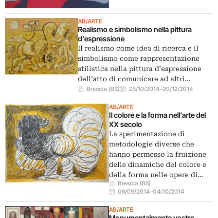
AB/ARTE
Realismo e simbolismo nella pittura
d’espressione
Il realismo come idea di ricerca e il
simbolismo come rappresentazione
stilistica nella pittura d’espressione
dell’atto di comunicare ad altri…
Brescia (BS)
25/10/2014
–
20/12/2014
AB/ARTE
Il colore e la forma nell’arte del
XX secolo
La sperimentazione di
metodologie diverse che
hanno permesso la fruizione
delle dinamiche del colore e
della forma nelle opere di…
Brescia (BS)
06/09/2014
–
04/10/2014
AB/ARTE
Monumentalmente vostro