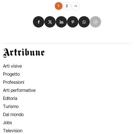
Navigazione eventi
1
2
Pagina successiva
Condividi su Facebook
Condividi su X
Condividi su LinkedIn
Condividi su Pinterest
Condividi su WhatsApp
Condividi su Email
Artribune
Arti visive
Progetto
Professioni
Arti performative
Editoria
Turismo
Dal mondo
Jobs
Television