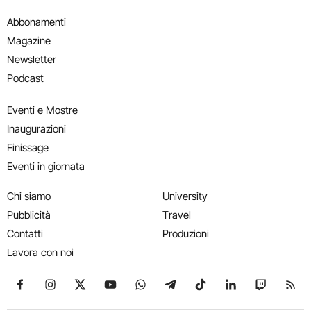
Abbonamenti
Magazine
Newsletter
Podcast
Eventi e Mostre
Inaugurazioni
Finissage
Eventi in giornata
Chi siamo
University
Pubblicità
Travel
Contatti
Produzioni
Lavora con noi
Seguici su Facebook
Seguici su Instagram
Seguici su X
Seguici su YouTube
Seguici su WhatsApp
Seguici su Telegram
Seguici su TikTok
Seguici su Link
Seguici su
Segui