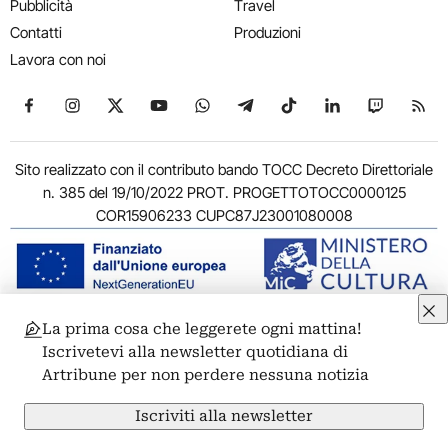
Pubblicità
Travel
Contatti
Produzioni
Lavora con noi
Seguici su Facebook
Seguici su Instagram
Seguici su X
Seguici su YouTube
Seguici su WhatsApp
Seguici su Telegram
Seguici su TikTok
Seguici su Link
Seguici su
Segui
Sito realizzato con il contributo bando TOCC Decreto Direttoriale
n. 385 del 19/10/2022 PROT. PROGETTOTOCC0000125
COR15906233 CUPC87J23001080008
La prima cosa che leggerete ogni mattina!
© 2011-2026 ARTRIBUNE srl – Corso Vittorio Emanuele II, 287 –
Iscrivetevi alla newsletter quotidiana di
00186 Roma - P.I. 11381581005
Artribune per non perdere nessuna notizia
Privacy: Responsabile della protezione dei dati personali
ARTRIBUNE srl – Corso Vittorio Emanuele II, 287 – 00186 Roma
Iscriviti alla newsletter
Termini e condizioni
Privacy Policy
Cookie Policy
Credits