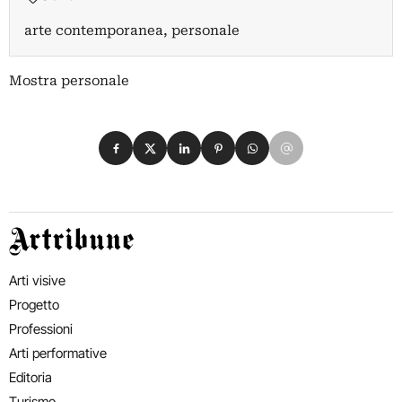
arte contemporanea, personale
Mostra personale
Condividi su Facebook
Condividi su X
Condividi su LinkedIn
Condividi su Pinterest
Condividi su WhatsApp
Condividi su Email
Artribune
Arti visive
Progetto
Professioni
Arti performative
Editoria
Turismo