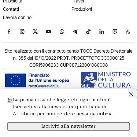
Pubblicità
Travel
Contatti
Produzioni
Lavora con noi
Seguici su Facebook
Seguici su Instagram
Seguici su X
Seguici su YouTube
Seguici su WhatsApp
Seguici su Telegram
Seguici su TikTok
Seguici su Link
Seguici su
Segui
Sito realizzato con il contributo bando TOCC Decreto Direttoriale
n. 385 del 19/10/2022 PROT. PROGETTOTOCC0000125
COR15906233 CUPC87J23001080008
La prima cosa che leggerete ogni mattina!
© 2011-2026 ARTRIBUNE srl – Corso Vittorio Emanuele II, 287 –
Iscrivetevi alla newsletter quotidiana di
00186 Roma - P.I. 11381581005
Artribune per non perdere nessuna notizia
Privacy: Responsabile della protezione dei dati personali
ARTRIBUNE srl – Corso Vittorio Emanuele II, 287 – 00186 Roma
Iscriviti alla newsletter
Termini e condizioni
Privacy Policy
Cookie Policy
Credits