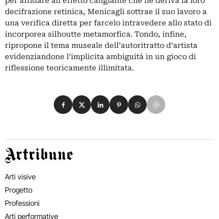
per affidare all’effetto cangiante che ne deriva la loro
decifrazione retinica, Menicagli sottrae il suo lavoro a
una verifica diretta per farcelo intravedere allo stato di
incorporea silhoutte metamorfica. Tondo, infine,
ripropone il tema museale dell’autoritratto d’artista
evidenziandone l’implicita ambiguità in un gioco di
riflessione teoricamente illimitata.
Condividi su Facebook
Condividi su X
Condividi su LinkedIn
Condividi su Pinterest
Condividi su WhatsApp
Condividi su Email
Artribune
Arti visive
Progetto
Professioni
Arti performative