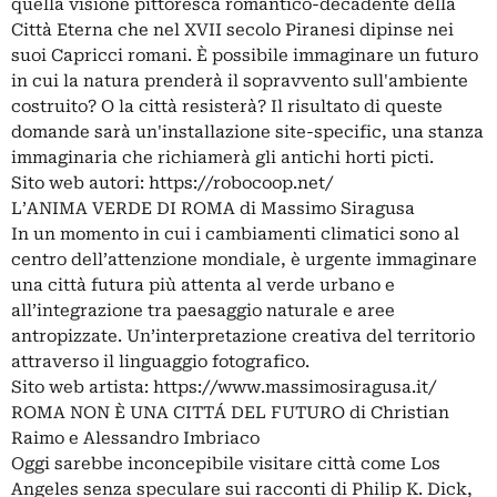
quella visione pittoresca romantico-decadente della
Città Eterna che nel XVII secolo Piranesi dipinse nei
suoi Capricci romani. È possibile immaginare un futuro
in cui la natura prenderà il sopravvento sull'ambiente
costruito? O la città resisterà? Il risultato di queste
domande sarà un'installazione site-specific, una stanza
immaginaria che richiamerà gli antichi horti picti.
Sito web autori: https://robocoop.net/
L’ANIMA VERDE DI ROMA di Massimo Siragusa
In un momento in cui i cambiamenti climatici sono al
centro dell’attenzione mondiale, è urgente immaginare
una città futura più attenta al verde urbano e
all’integrazione tra paesaggio naturale e aree
antropizzate. Un’interpretazione creativa del territorio
attraverso il linguaggio fotografico.
Sito web artista: https://www.massimosiragusa.it/
ROMA NON È UNA CITTÁ DEL FUTURO di Christian
Raimo e Alessandro Imbriaco
Oggi sarebbe inconcepibile visitare città come Los
Angeles senza speculare sui racconti di Philip K. Dick,