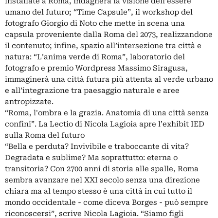
installate a Roma, indagherà la visione dell’essere
umano del futuro; “Time Capsule”, il workshop del
fotografo Giorgio di Noto che mette in scena una
capsula proveniente dalla Roma del 2073, realizzandone
il contenuto; infine, spazio all’intersezione tra città e
natura: “L’anima verde di Roma”, laboratorio del
fotografo e premio Wordpress Massimo Siragusa,
immaginerà una città futura più attenta al verde urbano
e all’integrazione tra paesaggio naturale e aree
antropizzate.
“Roma, l'ombra e la grazia. Anatomia di una città senza
confini”. La Lectio di Nicola Lagioia apre l’exhibit IED
sulla Roma del futuro
“Bella e perduta? Invivibile e traboccante di vita?
Degradata e sublime? Ma soprattutto: eterna o
transitoria? Con 2700 anni di storia alle spalle, Roma
sembra avanzare nel XXI secolo senza una direzione
chiara ma al tempo stesso è una città in cui tutto il
mondo occidentale - come diceva Borges - può sempre
riconoscersi”, scrive Nicola Lagioia. “Siamo figli