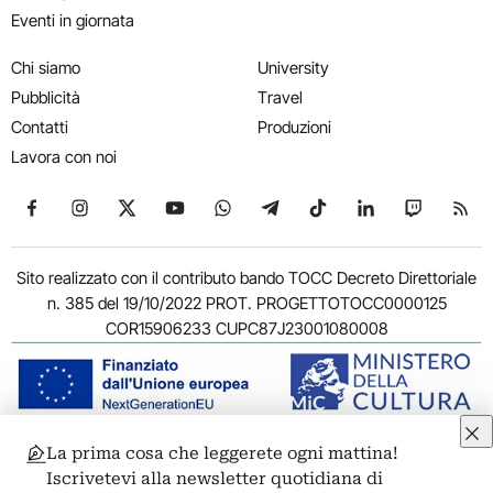
Eventi in giornata
Chi siamo
University
Pubblicità
Travel
Contatti
Produzioni
Lavora con noi
Seguici su Facebook
Seguici su Instagram
Seguici su X
Seguici su YouTube
Seguici su WhatsApp
Seguici su Telegram
Seguici su TikTok
Seguici su Link
Seguici su
Segui
Sito realizzato con il contributo bando TOCC Decreto Direttoriale
n. 385 del 19/10/2022 PROT. PROGETTOTOCC0000125
COR15906233 CUPC87J23001080008
La prima cosa che leggerete ogni mattina!
© 2011-2026 ARTRIBUNE srl – Corso Vittorio Emanuele II, 287 –
Iscrivetevi alla newsletter quotidiana di
00186 Roma - P.I. 11381581005