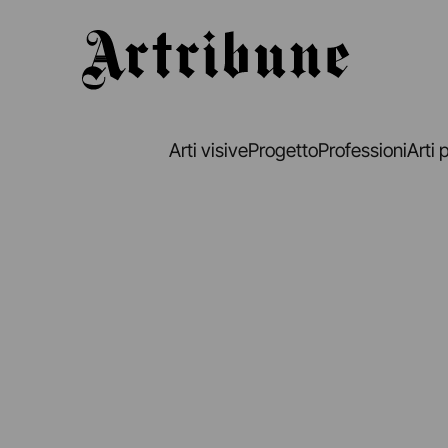
Artribune
Arti visive
Progetto
Professioni
Arti 