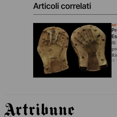
Articoli correlati
AR
Pr
Es
Si
pr
Ri
di
Artribune