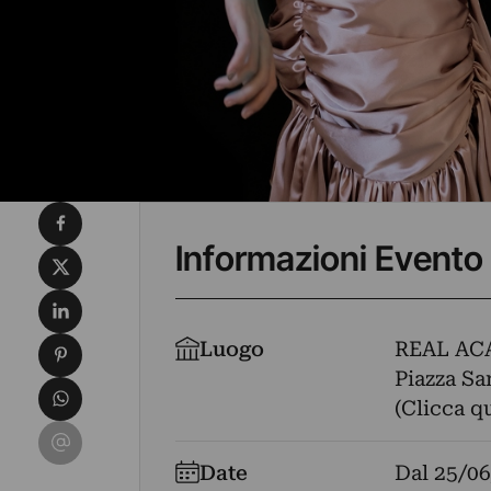
Condividi su Facebook
Informazioni Evento
Condividi su X
Condividi su LinkedIn
Condividi su Pinterest
Luogo
REAL AC
Piazza Sa
Condividi su WhatsApp
(Clicca q
Condividi su Email
Date
Dal
25/06