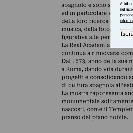
Artribun
spagnolo e sono stati chiam
nel ris
ed in particolare alla cit
personal
della loro ricerca artistic
informa
musica, dalla fotografia al
Iscri
figurativa alle performanc
La Real Academia de Españ
continua a rinnovarsi com
Dal 1873, anno della sua na
a Roma, dando vita durante
progetti e consolidando s
di cultura spagnola all’est
La mostra rappresenta anc
monumentale solitamente c
nascosti, come il Tempietto
pranzo del piano nobile.