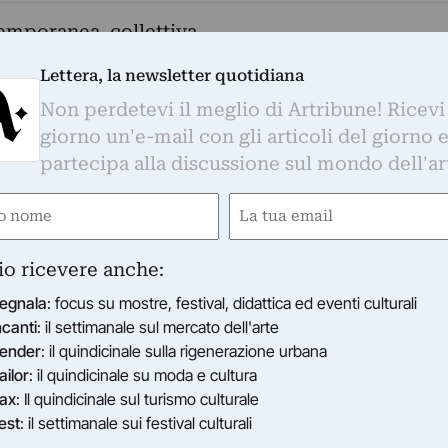
emporanea, collettiva
Lettera, la newsletter quotidiana
Non perdetevi il meglio di Artribune! Ricevi
resenterà i progetti e i lavori realizzati dagli
giorno un'e-mail con gli articoli del giorno 
nte la loro residenza presso l’Academia de España
partecipa alla discussione sul mondo dell'ar
tampa
e
Email
gatorio)
(Obbligatorio)
puntamento del mese di giugno con la mostra dei
io ricevere anche:
mia de España en Roma che prosegue la stagione
a anche durante il lungo periodo di lockdown che
egnala
: focus su mostre, festival, didattica ed eventi culturali
ncanti
: il settimanale sul mercato dell'arte
o lavori sui social con il progetto Finestre Aperte,
ender
: il quindicinale sulla rigenerazione urbana
cessi 147, mostra finale dei borsisti 2019/2020
ailor
: il quindicinale su moda e cultura
iugno.
ax
: Il quindicinale sul turismo culturale
 tutto, spagnoli, latinoamericani e italiani, sono i
est
: il settimanale sui festival culturali
corso indetto dal Ministero degli Affari Esteri