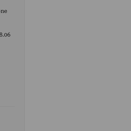
one
8.06