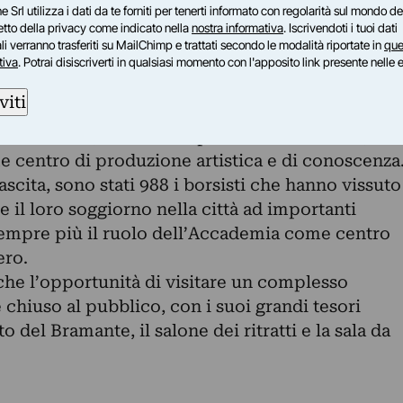
e Srl utilizza i dati da te forniti per tenerti informato con regolarità sul mondo del
ati a realizzare un progetto dedicato all’Italia
petto della privacy come indicato nella
nostra informativa
. Iscrivendoti i tuoi dati
tà che li ospita. Roma rimane sempre al centro
i verranno trasferiti su MailChimp e trattati secondo le modalità riportate in
que
a, che quest’anno spazia dall’archeologia alla
tiva
. Potrai disiscriverti in qualsiasi momento con l'apposito link presente nelle 
 cinema, dalla letteratura alla moda, dall’arte
viti
e, mettendo in mostra tutta la loro creatività.
a di Roma, 147 anni dopo la sua istituzione,
e centro di produzione artistica e di conoscenza
scita, sono stati 988 i borsisti che hanno vissuto
 il loro soggiorno nella città ad importanti
empre più il ruolo dell’Accademia come centro
ero.
he l’opportunità di visitare un complesso
hiuso al pubblico, con i suoi grandi tesori
 del Bramante, il salone dei ritratti e la sala da