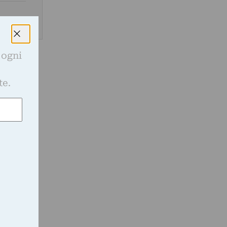
 ogni
e
te.