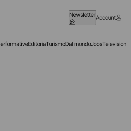
Newsletter
Account
performative
Editoria
Turismo
Dal mondo
Jobs
Television