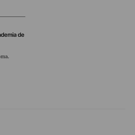
cademia de
oma.