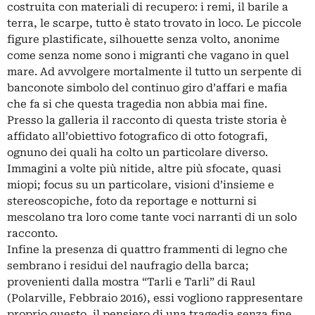
costruita con materiali di recupero: i remi, il barile a
terra, le scarpe, tutto è stato trovato in loco. Le piccole
figure plastificate, silhouette senza volto, anonime
come senza nome sono i migranti che vagano in quel
mare. Ad avvolgere mortalmente il tutto un serpente di
banconote simbolo del continuo giro d’affari e mafia
che fa si che questa tragedia non abbia mai fine.
Presso la galleria il racconto di questa triste storia è
affidato all’obiettivo fotografico di otto fotografi,
ognuno dei quali ha colto un particolare diverso.
Immagini a volte più nitide, altre più sfocate, quasi
miopi; focus su un particolare, visioni d’insieme e
stereoscopiche, foto da reportage e notturni si
mescolano tra loro come tante voci narranti di un solo
racconto.
Infine la presenza di quattro frammenti di legno che
sembrano i residui del naufragio della barca;
provenienti dalla mostra “Tarli e Tarli” di Raul
(Polarville, Febbraio 2016), essi vogliono rappresentare
proprio questo, il pensiero di una tragedia senza fine