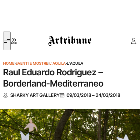
Artribune
HOME
›
EVENTI E MOSTRE
›
L'AQUILA
›
L'AQUILA
Raul Eduardo Rodriguez –
Borderland-Mediterraneo
SHARKY ART GALLERY
09/03/2018
–
24/03/2018