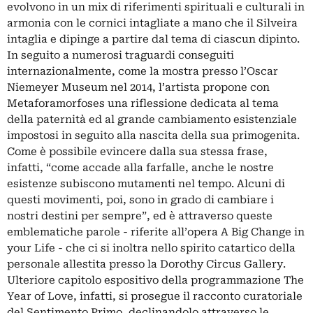
evolvono in un mix di riferimenti spirituali e culturali in
armonia con le cornici intagliate a mano che il Silveira
intaglia e dipinge a partire dal tema di ciascun dipinto.
In seguito a numerosi traguardi conseguiti
internazionalmente, come la mostra presso l’Oscar
Niemeyer Museum nel 2014, l’artista propone con
Metaforamorfoses una riflessione dedicata al tema
della paternità ed al grande cambiamento esistenziale
impostosi in seguito alla nascita della sua primogenita.
Come è possibile evincere dalla sua stessa frase,
infatti, “come accade alla farfalle, anche le nostre
esistenze subiscono mutamenti nel tempo. Alcuni di
questi movimenti, poi, sono in grado di cambiare i
nostri destini per sempre”, ed è attraverso queste
emblematiche parole - riferite all’opera A Big Change in
your Life - che ci si inoltra nello spirito catartico della
personale allestita presso la Dorothy Circus Gallery.
Ulteriore capitolo espositivo della programmazione The
Year of Love, infatti, si prosegue il racconto curatoriale
del Sentimento Primo, declinandolo attraverso le