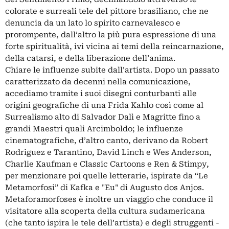
colorate e surreali tele del pittore brasiliano, che ne
denuncia da un lato lo spirito carnevalesco e
prorompente, dall’altro la più pura espressione di una
forte spiritualità, ivi vicina ai temi della reincarnazione,
della catarsi, e della liberazione dell’anima.
Chiare le influenze subite dall’artista. Dopo un passato
caratterizzato da decenni nella comunicazione,
accediamo tramite i suoi disegni conturbanti alle
origini geografiche di una Frida Kahlo così come al
Surrealismo alto di Salvador Dalì e Magritte fino a
grandi Maestri quali Arcimboldo; le influenze
cinematografiche, d’altro canto, derivano da Robert
Rodriguez e Tarantino, David Linch e Wes Anderson,
Charlie Kaufman e Classic Cartoons e Ren & Stimpy,
per menzionare poi quelle letterarie, ispirate da “Le
Metamorfosi” di Kafka e "Eu" di Augusto dos Anjos.
Metaforamorfoses è inoltre un viaggio che conduce il
visitatore alla scoperta della cultura sudamericana
(che tanto ispira le tele dell’artista) e degli struggenti -