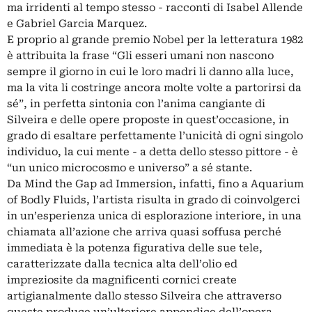
ma irridenti al tempo stesso - racconti di Isabel Allende
e Gabriel Garcia Marquez.
E proprio al grande premio Nobel per la letteratura 1982
è attribuita la frase “Gli esseri umani non nascono
sempre il giorno in cui le loro madri li danno alla luce,
ma la vita li costringe ancora molte volte a partorirsi da
sé”, in perfetta sintonia con l’anima cangiante di
Silveira e delle opere proposte in quest’occasione, in
grado di esaltare perfettamente l’unicità di ogni singolo
individuo, la cui mente - a detta dello stesso pittore - è
“un unico microcosmo e universo” a sé stante.
Da Mind the Gap ad Immersion, infatti, fino a Aquarium
of Bodly Fluids, l’artista risulta in grado di coinvolgerci
in un’esperienza unica di esplorazione interiore, in una
chiamata all’azione che arriva quasi soffusa perché
immediata è la potenza figurativa delle sue tele,
caratterizzate dalla tecnica alta dell’olio ed
impreziosite da magnificenti cornici create
artigianalmente dallo stesso Silveira che attraverso