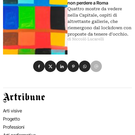
non perdere a Roma
Quattro mostre da vedere
nella Capitale, ospiti di
altrettante gallerie, che
riemergono dal lockdown con
proposte da tenere d’occhio.
di Niccolò Lucarelli
Condividi su Facebook
Condividi su X
Condividi su LinkedIn
Condividi su Pinterest
Condividi su WhatsApp
Condividi su Email
Artribune
Arti visive
Progetto
Professioni