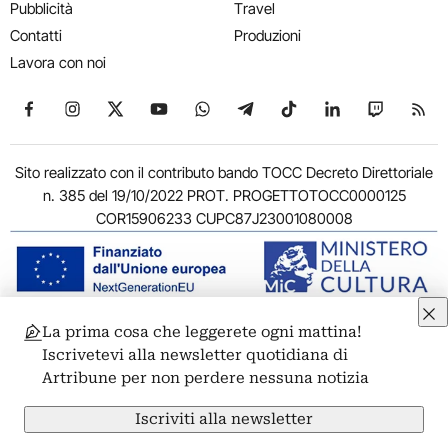
Pubblicità
Travel
Contatti
Produzioni
Lavora con noi
Seguici su Facebook
Seguici su Instagram
Seguici su X
Seguici su YouTube
Seguici su WhatsApp
Seguici su Telegram
Seguici su TikTok
Seguici su Link
Seguici su
Segui
Sito realizzato con il contributo bando TOCC Decreto Direttoriale
n. 385 del 19/10/2022 PROT. PROGETTOTOCC0000125
COR15906233 CUPC87J23001080008
La prima cosa che leggerete ogni mattina!
© 2011-2026 ARTRIBUNE srl – Corso Vittorio Emanuele II, 287 –
Iscrivetevi alla newsletter quotidiana di
00186 Roma - P.I. 11381581005
Artribune per non perdere nessuna notizia
Privacy: Responsabile della protezione dei dati personali
ARTRIBUNE srl – Corso Vittorio Emanuele II, 287 – 00186 Roma
Iscriviti alla newsletter
Termini e condizioni
Privacy Policy
Cookie Policy
Credits