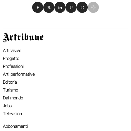
Condividi su Facebook
Condividi su X
Condividi su LinkedIn
Condividi su Pinterest
Condividi su WhatsApp
Condividi su Email
Artribune
Arti visive
Progetto
Professioni
Arti performative
Editoria
Turismo
Dal mondo
Jobs
Television
Abbonamenti