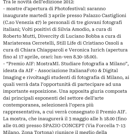
Tra le novità dell’edizione 2012:
- mostre d’apertura di Photofestival: saranno
inaugurate martedì 3 aprile presso Palazzo Castiglioni
(C.so Venezia 47) le personali di tre giovani fotografi
italiani; Volti positivi di Silvia Amodio, a cura di
Roberto Mutti, Divercity di Luciano Bobba a cura di
Mariateresa Cerretelli, Still Life di Cristiano Ossoli a
cura di Chiara Chiapparoli e Veronica Iurich (apertura
fino al 17 aprile, orari: lun-ven 8.30-18.00).
- “Premio AIF: MostraMI. Studiare fotografia a Milano”,
ideata da AIF - Associazione ItalianaFoto & Digital
Imaging e rivoltaagli studenti di fotografia di Milano, ai
quali verrà data l’opportunità di partecipare ad una
importante esposizione. Una apposita giuria composta
dai principali esponenti del settore dell’arte
contemporanea, selezionerà l’opera più
rappresentativa, a cui verrà consegnato il Premio AIF.
La mostra, che inaugurerà il 3 maggio alle h 18.00 (fino
alle 01.00) presso SPAZIO CONCEPT (Via Forcella 7-13
Milano, Zona Tortona) riunisce il meglio della