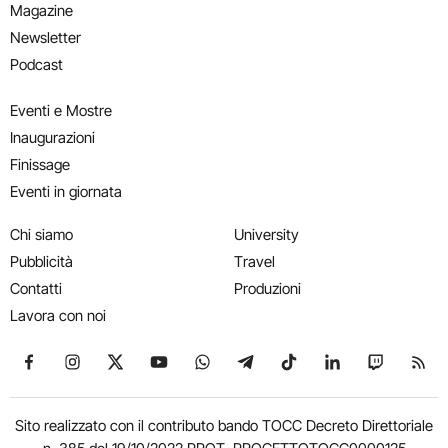
Magazine
Newsletter
Podcast
Eventi e Mostre
Inaugurazioni
Finissage
Eventi in giornata
Chi siamo
University
Pubblicità
Travel
Contatti
Produzioni
Lavora con noi
Seguici su Facebook
Seguici su Instagram
Seguici su X
Seguici su YouTube
Seguici su WhatsApp
Seguici su Telegram
Seguici su TikTok
Seguici su Link
Seguici su
Segui
Sito realizzato con il contributo bando TOCC Decreto Direttoriale