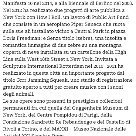
Manifesta 10 nel 2014, e alla Biennale di Berlino nel 2008.
Nel 2012 ha realizzato due progetti di arte pubblica a
New York con How I Roll, un lavoro di Public Art Fund
che consiste in un aeroplano Piper Seneca che ruota
sulle sue ali installato vicino a Central Park in piazza
Doris Freedman; e Senza titolo (zebre), una insolita e
romantica immagine di due zebre su una montagna
coperta di neve installata su un cartellone della High
Line sulla West 18th Street a New York. Invitata a
Sculpture International Rotterdam nel 2010 | 2011 ha
realizzato in questa città un importante progetto dal
titolo Grrr Jamming Squeak, uno studio di registrazione
gratuito aperto a tutti per creare musica con i suoni
degli animali.
Le sue opere sono presenti in prestigiose collezioni
permanenti fra cui quella del Guggenheim Museum di
New York, del Centre Pompidou di Parigi, della
Fondazione Sandretto Re Rebaudengo e del Castello di
Rivoli a Torino, e del MAXXI – Museo Nazionale delle
Arti del XXI Secolo a Roma.