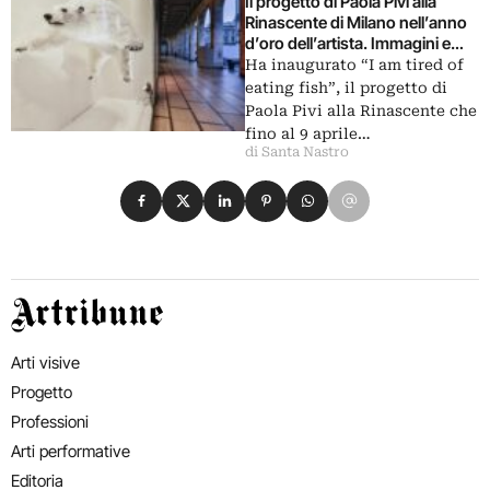
Il progetto di Paola Pivi alla
Rinascente di Milano nell’anno
d’oro dell’artista. Immagini e
video
Ha inaugurato “I am tired of
eating fish”, il progetto di
Paola Pivi alla Rinascente che
fino al 9 aprile…
di Santa Nastro
Condividi su Facebook
Condividi su X
Condividi su LinkedIn
Condividi su Pinterest
Condividi su WhatsApp
Condividi su Email
Artribune
Arti visive
Progetto
Professioni
Arti performative
Editoria