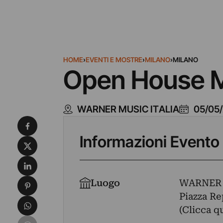
HOME
›
EVENTI E MOSTRE
›
MILANO
›
MILANO
Open House Mi
WARNER MUSIC ITALIA
05/05
Condividi su Facebook
Informazioni Evento
Condividi su X
Condividi su LinkedIn
Condividi su Pinterest
Luogo
WARNER 
Piazza Re
Condividi su WhatsApp
(Clicca q
Condividi su Email