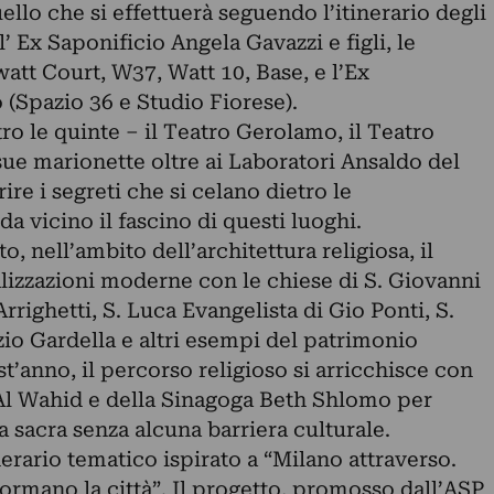
llo che si effettuerà seguendo l’itinerario degli
i l’ Ex Saponificio Angela Gavazzi e figli, le
watt Court, W37, Watt 10, Base, e l’Ex
(Spazio 36 e Studio Fiorese).
etro le quinte – il Teatro Gerolamo, il Teatro
e sue marionette oltre ai Laboratori Ansaldo del
ire i segreti che si celano dietro le
a vicino il fascino di questi luoghi.
 nell’ambito dell’architettura religiosa, il
lizzazioni moderne con le chiese di S. Giovanni
rrighetti, S. Luca Evangelista di Gio Ponti, S.
zio Gardella e altri esempi del patrimonio
t’anno, il percorso religioso si arricchisce con
Al Wahid e della Sinagoga Beth Shlomo per
a sacra senza alcuna barriera culturale.
inerario tematico ispirato a “Milano attraverso.
ormano la città”. Il progetto, promosso dall’ASP