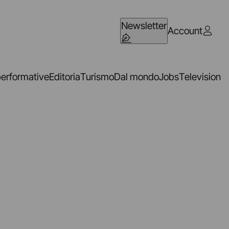
Newsletter
Account
performative
Editoria
Turismo
Dal mondo
Jobs
Television