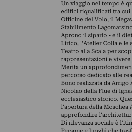
Un viaggio nel tempo è que
edifici riqualificati tra cu
Officine del Volo, il Mega
Stabilimento Lagomarsino 
Aprono il sipario - e il di
Lirico, l’Atelier Colla e l
Teatro alla Scala per scopr
rappresentazioni e vivere d
Merita un approfondimento,
percorso dedicato alle rea
Bono realizzata da Arrigo A
Nicolao della Flue di Igna
ecclesiastico storico. Ques
l’apertura della Moschea 
approfondire l’architettur
Di rilevanza sociale è l’it
Persone e luoghi che trasf