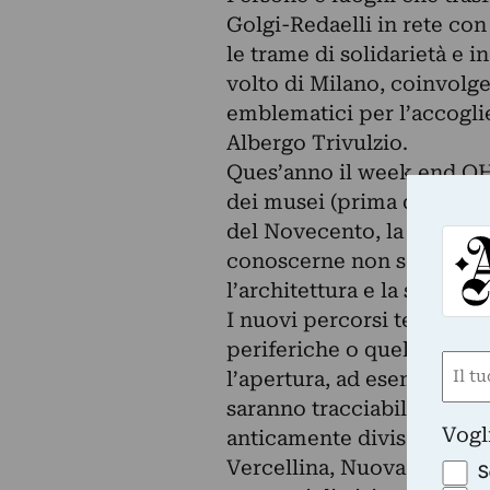
Golgi-Redaelli in rete con 
le trame di solidarietà e i
volto di Milano, coinvolg
emblematici per l’accoglie
Albergo Trivulzio.
Ques’anno il week end OHM
dei musei (prima domenica 
del Novecento, la GAM, P
conoscerne non solo la c
l’architettura e la storia de
I nuovi percorsi tematici,
periferiche o quello che m
Nom
l’apertura, ad esempio, del
(Requ
saranno tracciabili in cias
First
Vogl
anticamente divisa – Sesti
Vercellina, Nuova e Comas
S