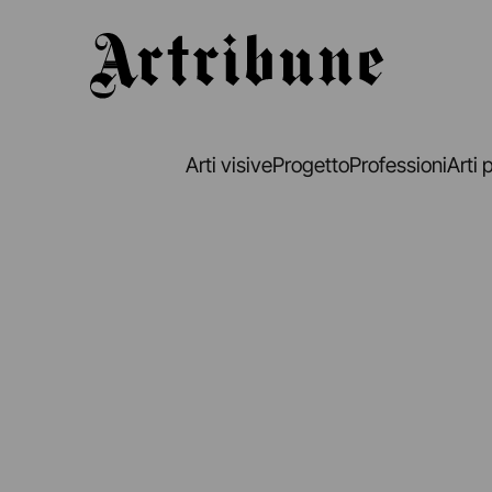
Artribune
Arti visive
Progetto
Professioni
Arti 