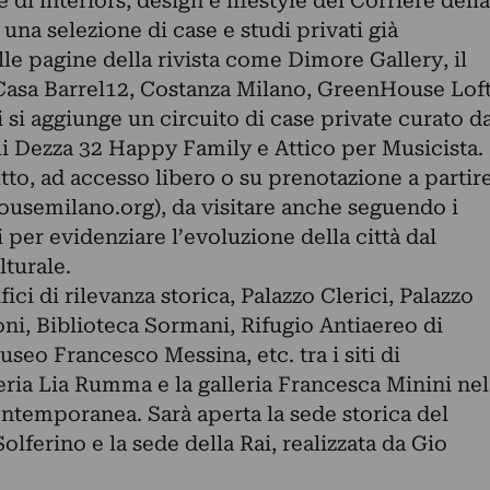
 di interiors, design e lifestyle del Corriere della
i una selezione di case e studi privati già
lle pagine della rivista come Dimore Gallery, il
Casa Barrel12, Costanza Milano, GreenHouse Lof
cui si aggiunge un circuito di case private curato d
 Dezza 32 Happy Family e Attico per Musicista.
utto, ad accesso libero o su prenotazione a partir
usemilano.org), da visitare anche seguendo i
 per evidenziare l’evoluzione della città dal
lturale.
fici di rilevanza storica, Palazzo Clerici, Palazzo
oni, Biblioteca Sormani, Rifugio Antiaereo di
seo Francesco Messina, etc. tra i siti di
leria Lia Rumma e la galleria Francesca Minini nel
ontemporanea. Sarà aperta la sede storica del
Solferino e la sede della Rai, realizzata da Gio
.