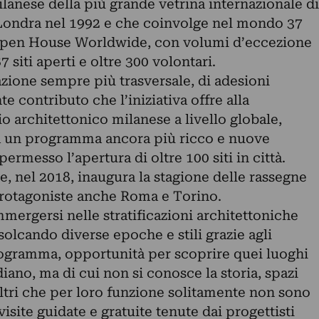
ilanese della più grande vetrina internazionale di
a Londra nel 1992 e che coinvolge nel mondo 37
o Open House Worldwide, con volumi d’eccezione
87 siti aperti e oltre 300 volontari.
zione sempre più trasversale, di adesioni
e contributo che l’iniziativa offre alla
 architettonico milanese a livello globale,
 un programma ancora più ricco e nuove
rmesso l’apertura di oltre 100 siti in città.
, nel 2018, inaugura la stagione delle rassegne
protagoniste anche Roma e Torino.
mergersi nelle stratificazioni architettoniche
olcando diverse epoche e stili grazie agli
programma, opportunità per scoprire quei luoghi
iano, ma di cui non si conosce la storia, spazi
e altri che per loro funzione solitamente non sono
e visite guidate e gratuite tenute dai progettisti