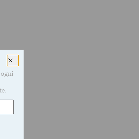
 ogni
e
te.