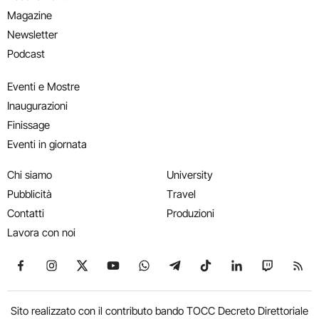
Magazine
Newsletter
Podcast
Eventi e Mostre
Inaugurazioni
Finissage
Eventi in giornata
Chi siamo
University
Pubblicità
Travel
Contatti
Produzioni
Lavora con noi
Seguici su Facebook
Seguici su Instagram
Seguici su X
Seguici su YouTube
Seguici su WhatsApp
Seguici su Telegram
Seguici su TikTok
Seguici su Link
Seguici su
Segui
Sito realizzato con il contributo bando TOCC Decreto Direttoriale