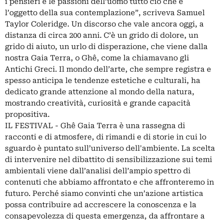
i pensieri e le passioni dell’uomo tutto ciò che è
l’oggetto della sua contemplazione”, scriveva Samuel
Taylor Coleridge. Un discorso che vale ancora oggi, a
distanza di circa 200 anni. C’è un grido di dolore, un
grido di aiuto, un urlo di disperazione, che viene dalla
nostra Gaia Terra, o Ghê, come la chiamavano gli
Antichi Greci. Il mondo dell’arte, che sempre registra e
spesso anticipa le tendenze estetiche e culturali, ha
dedicato grande attenzione al mondo della natura,
mostrando creatività, curiosità e grande capacità
propositiva.
IL FESTIVAL - Ghê Gaia Terra è una rassegna di
racconti e di atmosfere, di rimandi e di storie in cui lo
sguardo è puntato sull’universo dell'ambiente. La scelta
di intervenire nel dibattito di sensibilizzazione sui temi
ambientali viene dall’analisi dell’ampio spettro di
contenuti che abbiamo affrontato e che affronteremo in
futuro. Perché siamo convinti che un’azione artistica
possa contribuire ad accrescere la conoscenza e la
consapevolezza di questa emergenza, da affrontare a