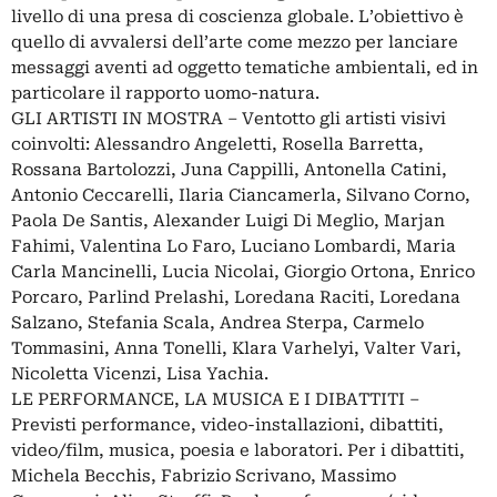
livello di una presa di coscienza globale. L’obiettivo è
quello di avvalersi dell’arte come mezzo per lanciare
messaggi aventi ad oggetto tematiche ambientali, ed in
particolare il rapporto uomo-natura.
GLI ARTISTI IN MOSTRA – Ventotto gli artisti visivi
coinvolti: Alessandro Angeletti, Rosella Barretta,
Rossana Bartolozzi, Juna Cappilli, Antonella Catini,
Antonio Ceccarelli, Ilaria Ciancamerla, Silvano Corno,
Paola De Santis, Alexander Luigi Di Meglio, Marjan
Fahimi, Valentina Lo Faro, Luciano Lombardi, Maria
Carla Mancinelli, Lucia Nicolai, Giorgio Ortona, Enrico
Porcaro, Parlind Prelashi, Loredana Raciti, Loredana
Salzano, Stefania Scala, Andrea Sterpa, Carmelo
Tommasini, Anna Tonelli, Klara Varhelyi, Valter Vari,
Nicoletta Vicenzi, Lisa Yachia.
LE PERFORMANCE, LA MUSICA E I DIBATTITI –
Previsti performance, video-installazioni, dibattiti,
video/film, musica, poesia e laboratori. Per i dibattiti,
Michela Becchis, Fabrizio Scrivano, Massimo