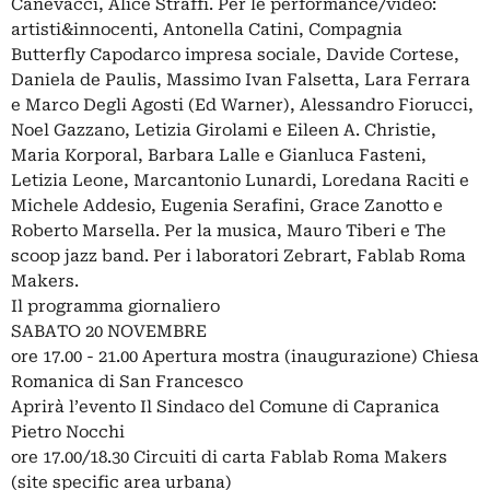
Canevacci, Alice Straffi. Per le performance/video:
artisti&innocenti, Antonella Catini, Compagnia
Butterfly Capodarco impresa sociale, Davide Cortese,
Daniela de Paulis, Massimo Ivan Falsetta, Lara Ferrara
e Marco Degli Agosti (Ed Warner), Alessandro Fiorucci,
Noel Gazzano, Letizia Girolami e Eileen A. Christie,
Maria Korporal, Barbara Lalle e Gianluca Fasteni,
Letizia Leone, Marcantonio Lunardi, Loredana Raciti e
Michele Addesio, Eugenia Serafini, Grace Zanotto e
Roberto Marsella. Per la musica, Mauro Tiberi e The
scoop jazz band. Per i laboratori Zebrart, Fablab Roma
Makers.
Il programma giornaliero
SABATO 20 NOVEMBRE
ore 17.00 - 21.00 Apertura mostra (inaugurazione) Chiesa
Romanica di San Francesco
Aprirà l’evento Il Sindaco del Comune di Capranica
Pietro Nocchi
ore 17.00/18.30 Circuiti di carta Fablab Roma Makers
(site specific area urbana)