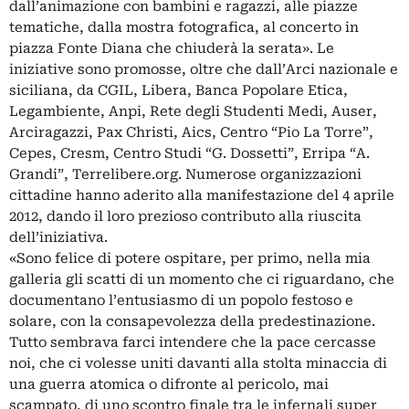
dall’animazione con bambini e ragazzi, alle piazze
tematiche, dalla mostra fotografica, al concerto in
piazza Fonte Diana che chiuderà la serata». Le
iniziative sono promosse, oltre che dall’Arci nazionale e
siciliana, da CGIL, Libera, Banca Popolare Etica,
Legambiente, Anpi, Rete degli Studenti Medi, Auser,
Arciragazzi, Pax Christi, Aics, Centro “Pio La Torre”,
Cepes, Cresm, Centro Studi “G. Dossetti”, Erripa “A.
Grandi”, Terrelibere.org. Numerose organizzazioni
cittadine hanno aderito alla manifestazione del 4 aprile
2012, dando il loro prezioso contributo alla riuscita
dell’iniziativa.
«Sono felice di potere ospitare, per primo, nella mia
galleria gli scatti di un momento che ci riguardano, che
documentano l’entusiasmo di un popolo festoso e
solare, con la consapevolezza della predestinazione.
Tutto sembrava farci intendere che la pace cercasse
noi, che ci volesse uniti davanti alla stolta minaccia di
una guerra atomica o difronte al pericolo, mai
scampato, di uno scontro finale tra le infernali super