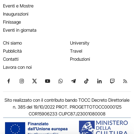
Eventi e Mostre
Inaugurazioni
Finissage
Eventi in giornata
Chi siamo
University
Pubblicità
Travel
Contatti
Produzioni
Lavora con noi
Seguici su Facebook
Seguici su Instagram
Seguici su X
Seguici su YouTube
Seguici su WhatsApp
Seguici su Telegram
Seguici su TikTok
Seguici su Link
Seguici su
Segui
Sito realizzato con il contributo bando TOCC Decreto Direttoriale
n. 385 del 19/10/2022 PROT. PROGETTOTOCC0000125
COR15906233 CUPC87J23001080008