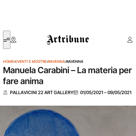
Artribune
HOME
›
EVENTI E MOSTRE
›
RAVENNA
›
RAVENNA
Manuela Carabini – La materia per
fare anima
PALLAVICINI 22 ART GALLERY
01/05/2021
–
09/05/2021