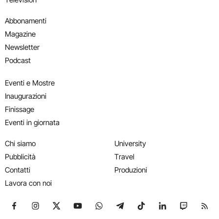
Abbonamenti
Magazine
Newsletter
Podcast
Eventi e Mostre
Inaugurazioni
Finissage
Eventi in giornata
Chi siamo
University
Pubblicità
Travel
Contatti
Produzioni
Lavora con noi
Seguici su Facebook
Seguici su Instagram
Seguici su X
Seguici su YouTube
Seguici su WhatsApp
Seguici su Telegram
Seguici su TikTok
Seguici su Link
Seguici su
Segui