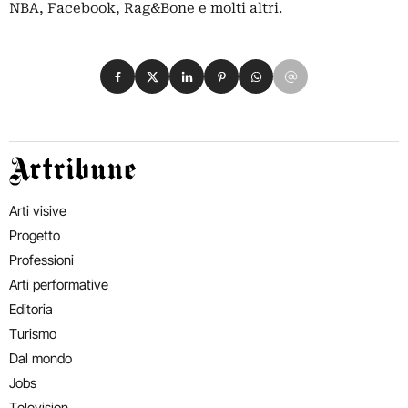
NBA, Facebook, Rag&Bone e molti altri.
Condividi su Facebook
Condividi su X
Condividi su LinkedIn
Condividi su Pinterest
Condividi su WhatsApp
Condividi su Email
Artribune
Arti visive
Progetto
Professioni
Arti performative
Editoria
Turismo
Dal mondo
Jobs
Television