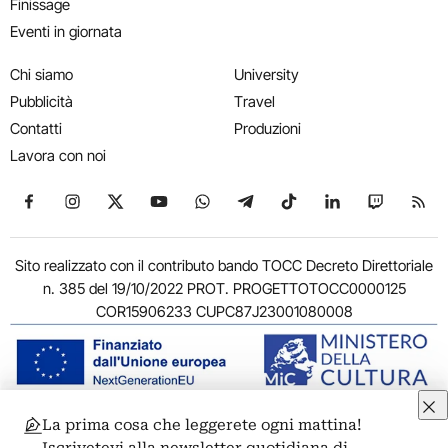
Finissage
Eventi in giornata
Chi siamo
University
Pubblicità
Travel
Contatti
Produzioni
Lavora con noi
Seguici su Facebook
Seguici su Instagram
Seguici su X
Seguici su YouTube
Seguici su WhatsApp
Seguici su Telegram
Seguici su TikTok
Seguici su Link
Seguici su
Segui
Sito realizzato con il contributo bando TOCC Decreto Direttoriale
n. 385 del 19/10/2022 PROT. PROGETTOTOCC0000125
COR15906233 CUPC87J23001080008
La prima cosa che leggerete ogni mattina!
© 2011-2026 ARTRIBUNE srl – Corso Vittorio Emanuele II, 287 –