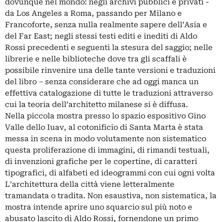
dovunque nel mondo: negli archivi pubblici e privati -
da Los Angeles a Roma, passando per Milano e
Francoforte, senza nulla realmente sapere dell’Asia e
del Far East; negli stessi testi editi e inediti di Aldo
Rossi precedenti e seguenti la stesura del saggio; nelle
librerie e nelle biblioteche dove tra gli scaffali è
possibile rinvenire una delle tante versioni e traduzioni
del libro – senza considerare che ad oggi manca un
effettiva catalogazione di tutte le traduzioni attraverso
cui la teoria dell’architetto milanese si è diffusa.
Nella piccola mostra presso lo spazio espositivo Gino
Valle dello Iuav, al cotonificio di Santa Marta è stata
messa in scena in modo volutamente non sistematico
questa proliferazione di immagini, di rimandi testuali,
di invenzioni grafiche per le copertine, di caratteri
tipografici, di alfabeti ed ideogrammi con cui ogni volta
L’architettura della città viene letteralmente
tramandata o tradita. Non esaustiva, non sistematica, la
mostra intende aprire uno squarcio sul più noto e
abusato lascito di Aldo Rossi, fornendone un primo