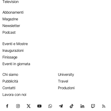
Television
Abbonamenti
Magazine
Newsletter
Podcast
Eventi e Mostre
Inaugurazioni
Finissage
Eventi in giornata
Chi siamo
University
Pubblicità
Travel
Contatti
Produzioni
Lavora con noi
Seguici su Facebook
Seguici su Instagram
Seguici su X
Seguici su YouTube
Seguici su WhatsApp
Seguici su Telegram
Seguici su TikTok
Seguici su Link
Seguici su
Segui