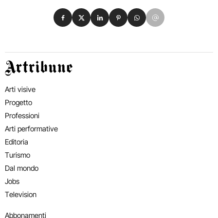
Condividi su Facebook
Condividi su X
Condividi su LinkedIn
Condividi su Pinterest
Condividi su WhatsApp
Condividi su Email
Artribune
Arti visive
Progetto
Professioni
Arti performative
Editoria
Turismo
Dal mondo
Jobs
Television
Abbonamenti