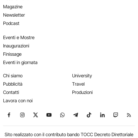
Magazine
Newsletter
Podcast
Eventi e Mostre
Inaugurazioni
Finissage
Eventi in giornata
Chi siamo
University
Pubblicità
Travel
Contatti
Produzioni
Lavora con noi
Seguici su Facebook
Seguici su Instagram
Seguici su X
Seguici su YouTube
Seguici su WhatsApp
Seguici su Telegram
Seguici su TikTok
Seguici su Link
Seguici su
Segui
Sito realizzato con il contributo bando TOCC Decreto Direttoriale