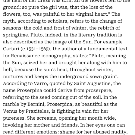
the hem of her dress was torn, all the flowers fell to the
ground: so pure the girl was, that the loss of the
flowers, too, was painful to her virginal heart.” The
myth, according to scholars, refers to the change of
seasons: the cold and frost of winter, the rebirth of
springtime. Pluto, indeed, in the literary tradition is
also described as the image of the Sun. For example
Cartari (c.1531–1569), the author of a fundamental text
for Renaissance iconography, states: “Pluto, meaning
the Sun, seized her and brought her along with him to
hell, because the sun’s heat, throughout winter,
nurtures and keeps the underground sown grain”.
According to Varro, quoted by Saint Augustine, the
name Proserpina could derive from proserpere,
referring to the seed coming out of the soil. In the
marble by Bernini, Proserpina, as beautiful as the
Venus by Praxiteles, is fighting in vain for her
pureness. She screams, opening her mouth wide,
invoking her mother and friends. In her eyes one can
read different emotions: shame for her abused nudity,