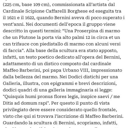
(225 cm, base 109 cm), commissionata all’artista dal
Cardinale Scipione Caffarelli Borghese ed eseguita tra
il 1621 e il 1622, quando Bernini aveva di poco superato i
vent’anni. Nei documenti dell'epoca il gruppo viene
descritto in questi termini: “Una Proserpina di marmo
che un Plutone la porta via alto palmi 12 in circa et un
can trifauce con piedistallo di marmo con alcuni versi
di faccia”. Alla base della scultura era stato apposto,
infatti, un testo poetico dedicato all’opera del Bernini,
adattamento di un distico composto dal cardinale
Maffeo Barberini, poi papa Urbano VIII, impressionato
dalla bellezza del marmo. Nei Dodici distichi per una
Galleria, illustra, con epigrammi e brevi descrizioni,
dodici quadri di una galleria immaginaria si legge:
"Quisquis humi pronus flores legis, inspice saevi / me
Ditis ad domum rapi". Per questo il punto di vista
privilegiato deve essere considerato quello frontale,
visto che qui si trovava l’iscrizione di Maffeo Barberini.
Guardando la scultura di Bernini, scopriamo, infatti,