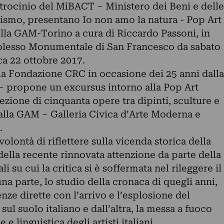
rocinio del MiBACT – Ministero dei Beni e delle
urismo, presentano Io non amo la natura - Pop Art
della GAM-Torino a cura di Riccardo Passoni, in
lesso Monumentale di San Francesco da sabato
a 22 ottobre 2017.
a Fondazione CRC in occasione dei 25 anni dalla
 – propone un excursus intorno alla Pop Art
lezione di cinquanta opere tra dipinti, sculture e
dalla GAM – Galleria Civica d’Arte Moderna e
.
olontà di riflettere sulla vicenda storica della
e della recente rinnovata attenzione da parte della
ali su cui la critica si è soffermata nel rileggere il
 parte, lo studio della cronaca di quegli anni,
nze dirette con l’arrivo e l’esplosione del
 suolo italiano e dall’altra, la messa a fuoco
e linguistica degli artisti italiani,