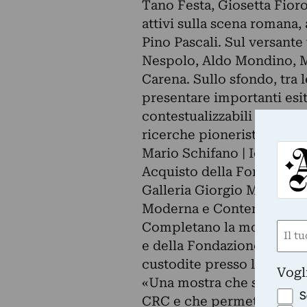
Tano Festa, Giosetta Fior
attivi sulla scena romana
Pino Pascali. Sul versante
Nespolo, Aldo Mondino, Mi
Carena. Sullo sfondo, tra 
presentare importanti esi
contestualizzabili in quel
ricerche pioneristiche di
Mario Schifano | Io non amo
Acquisto della Fondazion
Galleria Giorgio Marconi, 
Moderna e Contemporane
Completano la mostra ope
Nom
e della Fondazione CRT p
(Obbli
Nome
custodite presso la GAM d
Vogl
«Una mostra che siamo or
S
CRC e che permette di es