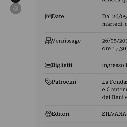
Condividi su Email
Date
Dal
26/05
martedì-
Vernissage
26/05/20
ore 17,30
Biglietti
ingresso 
Patrocini
La Fondaz
e Contemp
dei Beni 
Editori
SILVANA