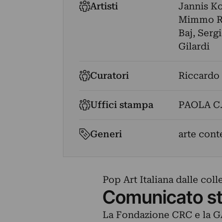
Artisti
Jannis Ko
Mimmo Ro
Baj
,
Serg
Gilardi
Curatori
Riccardo
Uffici stampa
PAOLA C
Generi
arte cont
Pop Art Italiana dalle col
Comunicato s
La Fondazione CRC e la G