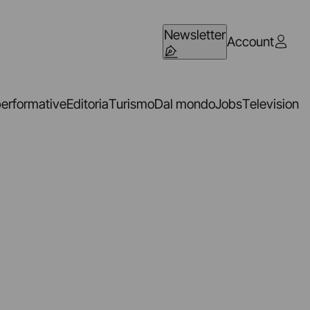
Newsletter
Account
performative
Editoria
Turismo
Dal mondo
Jobs
Television