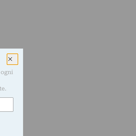
 ogni
a
e
te.
s