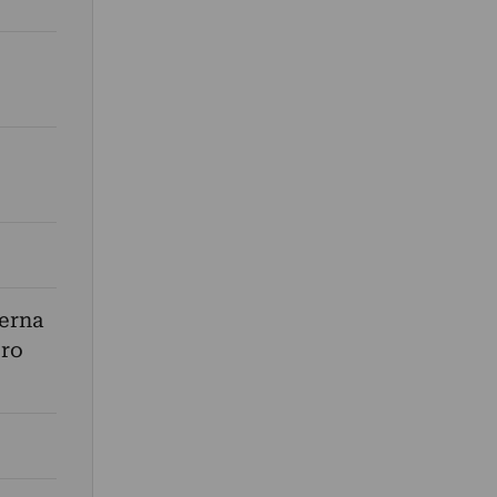
erna
ero