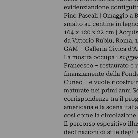
evidenziandone contiguità 
Pino Pascali | Omaggio a B
smalto su centine in legn
164 x 120 x 22 cm | Acqui
da Vittorio Rubiu, Roma, 
GAM – Galleria Civica d’
La mostra occupa i sugge
Francesco − restaurato e re
finanziamento della Fond
Cuneo − e vuole ricostruir
maturate nei primi anni S
corrispondenze tra il prog
americana e la scena italia
così come la circolazione d
Il percorso espositivo ill
declinazioni di stile degli