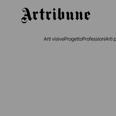
Artribune
Arti visive
Progetto
Professioni
Arti 