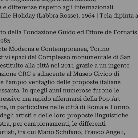
e differenze rispetto agli internazionali.
illie Holiday (Labbra Rosse), 1964 | Tela dipinta 
o
sto della Fondazione Guido ed Ettore de Fornaris
1985
Arte Moderna e Contemporanea, Torino
stivi spazi del Complesso monumentale di San
stituito alla città nel 2011 grazie a un ingente
azione CRC e adiacente al Museo Civico di
e l’ampio ventaglio delle proposte italiane
essanta. In quegli anni numerose furono le
ressivo ma rapido affermarsi della Pop Art
na, in particolare nelle città di Roma e Torino,
egli artisti e delle loro proposte linguistiche.
ustra, per campionamenti, le differenti
 artisti, tra cui Mario Schifano, Franco Angeli,