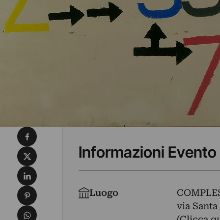
Condividi su Facebook
Informazioni Evento
Condividi su X
Condividi su LinkedIn
Condividi su Pinterest
Luogo
COMPLE
via Santa 
Condividi su WhatsApp
(Clicca q