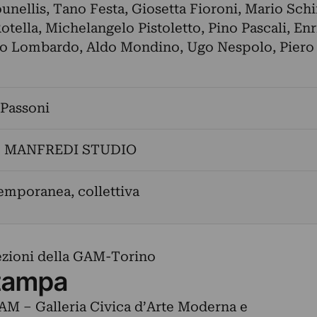
unellis
,
Tano Festa
,
Giosetta Fioroni
,
Mario Schi
tella
,
Michelangelo Pistoletto
,
Pino Pascali
,
Enr
io Lombardo
,
Aldo Mondino
,
Ugo Nespolo
,
Piero
 Passoni
. MANFREDI STUDIO
emporanea, collettiva
lezioni della GAM-Torino
tampa
AM – Galleria Civica d’Arte Moderna e