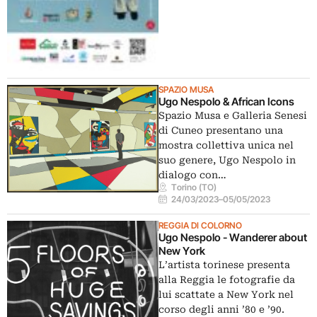
SPAZIO MUSA
Ugo Nespolo & African Icons
Spazio Musa e Galleria Senesi
di Cuneo presentano una
mostra collettiva unica nel
suo genere, Ugo Nespolo in
dialogo con…
Torino (TO)
24/03/2023
–
05/05/2023
REGGIA DI COLORNO
Ugo Nespolo - Wanderer about
New York
L’artista torinese presenta
alla Reggia le fotografie da
lui scattate a New York nel
corso degli anni ’80 e ’90.