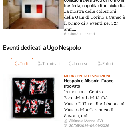
collezioni della GAM di Torino in
trasferta, capofila di un ciclo di
eventi
La mostra delle collezioni
della Gam di Torino a Cuneo è
il primo di 3 eventi per i 25
anni…
di Claudia Giraud
Eventi dedicati a Ugo Nespolo
Tutti
Terminati
In corso
Futuri
MUDA CENTRO ESPOSIZIONI
Nespolo e Albisola. Fuoco
ritrovato
In mostra al Centro
Esposizioni del MuDA –
Museo Diffuso di Albisola e al
Museo della Ceramica di
Savona, dal…
Albissola Marina (SV)
30/05/2026
–
06/09/2026