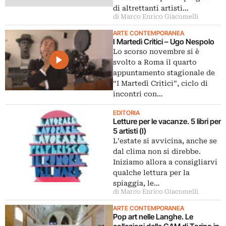
di altrettanti artisti…
di Marco Enrico Giacomelli
ARTE CONTEMPORANEA
I Martedì Critici – Ugo Nespolo
Lo scorso novembre si è
svolto a Roma il quarto
appuntamento stagionale de
“I Martedì Critici”, ciclo di
incontri con…
EDITORIA
Letture per le vacanze. 5 libri per
5 artisti (I)
L’estate si avvicina, anche se
dal clima non si direbbe.
Iniziamo allora a consigliarvi
qualche lettura per la
spiaggia, le…
di Marco Enrico Giacomelli
ARTE CONTEMPORANEA
Pop art nelle Langhe. Le