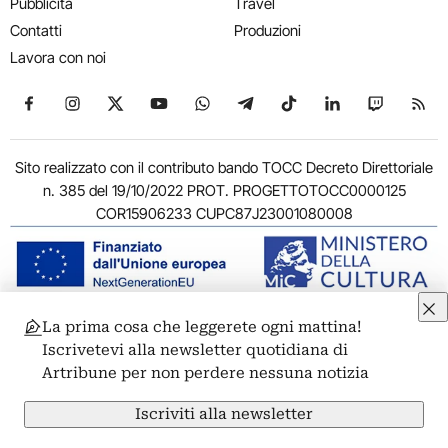
Pubblicità
Travel
Contatti
Produzioni
Lavora con noi
Seguici su Facebook
Seguici su Instagram
Seguici su X
Seguici su YouTube
Seguici su WhatsApp
Seguici su Telegram
Seguici su TikTok
Seguici su Link
Seguici su
Segui
Sito realizzato con il contributo bando TOCC Decreto Direttoriale
n. 385 del 19/10/2022 PROT. PROGETTOTOCC0000125
COR15906233 CUPC87J23001080008
La prima cosa che leggerete ogni mattina!
© 2011-2026 ARTRIBUNE srl – Corso Vittorio Emanuele II, 287 –
Iscrivetevi alla newsletter quotidiana di
00186 Roma - P.I. 11381581005
Artribune per non perdere nessuna notizia
Privacy: Responsabile della protezione dei dati personali
ARTRIBUNE srl – Corso Vittorio Emanuele II, 287 – 00186 Roma
Iscriviti alla newsletter
Termini e condizioni
Privacy Policy
Cookie Policy
Credits