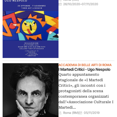
26/10/2020
–
07/11/2020
ACCADEMIA DI BELLE ARTI DI ROMA
I Martedì Critici - Ugo Nespolo
Quarto appuntamento
stagionale de «I Martedì
Critici», gli incontri con i
protagonisti della scena
contemporanea organizzati
dall’«Associazione Culturale I
Martedì…
Roma (RM)
05/11/2019