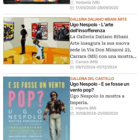
Verbania (VB)
17/05/2025
–
28/09/2025
GALLERIA DALIANO RIBANI ARTE
Ugo Nespolo - L'arte
dell'insofferenza
La Galleria Daliano Ribani
Arte inaugura la sua nuova
sede in Via Don Minzoni 23,
Carrara (MS) con una mostra…
Carrara (MS)
09/11/2024
–
01/12/2024
GALLERIA DEL CASTELLO
Ugo Nespolo - E se fosse un
vento pop?
Ugo Nespolo in mostra a
Imperia.
Imperia (IM)
31/08/2024
–
21/09/2024