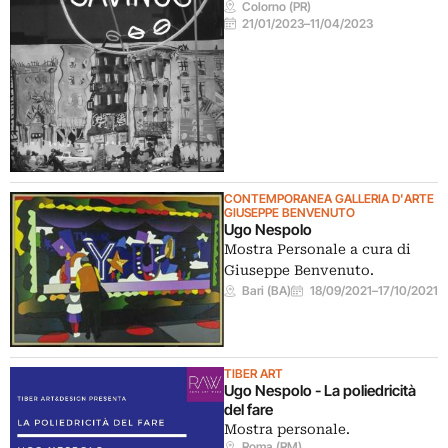
Colorno (PR)
21/01/2023
–
11/04/2023
CONTEMPORANEA GALLERIA D'ARTE
GIUSEPPE BENVENUTO
Ugo Nespolo
Mostra Personale a cura di
Giuseppe Benvenuto.
Bari (BA)
18/09/2021
–
17/10/2021
TIBER ART
Ugo Nespolo - La poliedricità
del fare
Mostra personale.
Roma (RM)