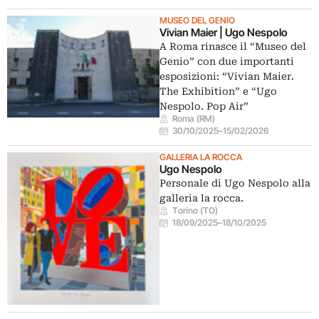
MUSEO DEL GENIO
Vivian Maier | Ugo Nespolo
A Roma rinasce il “Museo del
Genio” con due importanti
esposizioni: “Vivian Maier.
The Exhibition” e “Ugo
Nespolo. Pop Air”
Roma (RM)
30/10/2025
–
15/02/2026
GALLERIA LA ROCCA
Ugo Nespolo
Personale di Ugo Nespolo alla
galleria la rocca.
Torino (TO)
18/09/2025
–
18/10/2025