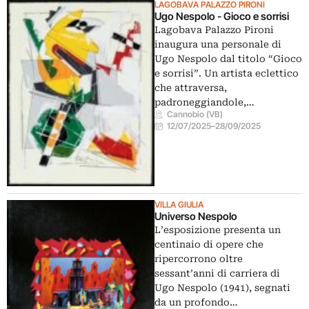
LAGOBAVA PALAZZO PIRONI
Ugo Nespolo - Gioco e sorrisi
Lagobava Palazzo Pironi
inaugura una personale di
Ugo Nespolo dal titolo “Gioco
e sorrisi”. Un artista eclettico
che attraversa,
padroneggiandole,…
Cannobio (VB)
12/07/2025
–
28/09/2025
VILLA GIULIA
Universo Nespolo
L’esposizione presenta un
centinaio di opere che
ripercorrono oltre
sessant’anni di carriera di
Ugo Nespolo (1941), segnati
da un profondo…