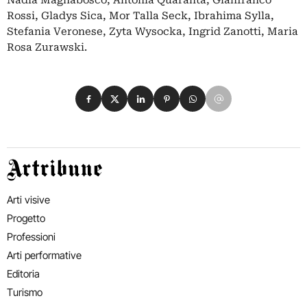
Nadia Magnabosco, Antonia Quaranta, Gianfranco
Rossi, Gladys Sica, Mor Talla Seck, Ibrahima Sylla,
Stefania Veronese, Zyta Wysocka, Ingrid Zanotti, Maria
Rosa Zurawski.
Condividi su Facebook
Condividi su X
Condividi su LinkedIn
Condividi su Pinterest
Condividi su WhatsApp
Condividi su Email
Artribune
Arti visive
Progetto
Professioni
Arti performative
Editoria
Turismo