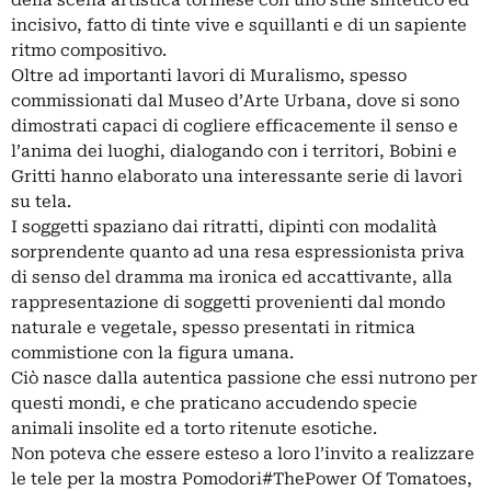
della scena artistica torinese con uno stile sintetico ed
incisivo, fatto di tinte vive e squillanti e di un sapiente
ritmo compositivo.
Oltre ad importanti lavori di Muralismo, spesso
commissionati dal Museo d’Arte Urbana, dove si sono
dimostrati capaci di cogliere efficacemente il senso e
l’anima dei luoghi, dialogando con i territori, Bobini e
Gritti hanno elaborato una interessante serie di lavori
su tela.
I soggetti spaziano dai ritratti, dipinti con modalità
sorprendente quanto ad una resa espressionista priva
di senso del dramma ma ironica ed accattivante, alla
rappresentazione di soggetti provenienti dal mondo
naturale e vegetale, spesso presentati in ritmica
commistione con la figura umana.
Ciò nasce dalla autentica passione che essi nutrono per
questi mondi, e che praticano accudendo specie
animali insolite ed a torto ritenute esotiche.
Non poteva che essere esteso a loro l’invito a realizzare
le tele per la mostra Pomodori#ThePower Of Tomatoes,