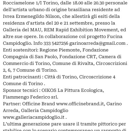
Rocciamelone 1/I Torino, dalle 18.00 alle 20.30 personale
dell'artista urbano di origine brasiliana residente ad
Ivrea Ermenegildo Nilson, che allestirà gli esiti della
residenza d'artista del 20 e 21 settembre, presso la
Galleria del MAU, REM Rapid Exhibition Movement, ed
altre sue opere. In collaborazione col progetto Fucina
Campidoglio. Info 333 5427256
garinoarreda@gmail.com
.
Enti sostenitori: Regione Piemonte, Fondazione
Compagnia di San Paolo, Fondazione CRT, Camera di
Commercio di Torino, Comune di Rivalta, Circoscrizioni
2, 6, 7 Comune di Torino.
Enti patrocinanti : Città di Torino, Circoscrizione 4
Comune di Torino .
Sponsor tecnici : OIKOS La Pittura Ecologica,
Fiammengo Federico srl.
Partner: Officine Brand www.officinebrand.it, Garino
Arreda, Galleria Campidoglio
www.galleriacampidoglio.it .
L’ultima generazione pare usare il tramite pittorico per
stabilire con lo scenario contemporaneo un rapporto di