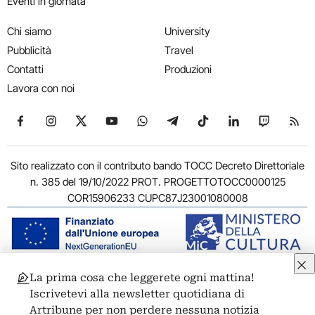
Eventi in giornata
Chi siamo
University
Pubblicità
Travel
Contatti
Produzioni
Lavora con noi
Seguici su Facebook
Seguici su Instagram
Seguici su X
Seguici su YouTube
Seguici su WhatsApp
Seguici su Telegram
Seguici su TikTok
Seguici su Link
Seguici su
Segui
Sito realizzato con il contributo bando TOCC Decreto Direttoriale
n. 385 del 19/10/2022 PROT. PROGETTOTOCC0000125
COR15906233 CUPC87J23001080008
La prima cosa che leggerete ogni mattina!
© 2011-2026 ARTRIBUNE srl – Corso Vittorio Emanuele II, 287 –
Iscrivetevi alla newsletter quotidiana di
00186 Roma - P.I. 11381581005
Artribune per non perdere nessuna notizia
Privacy: Responsabile della protezione dei dati personali