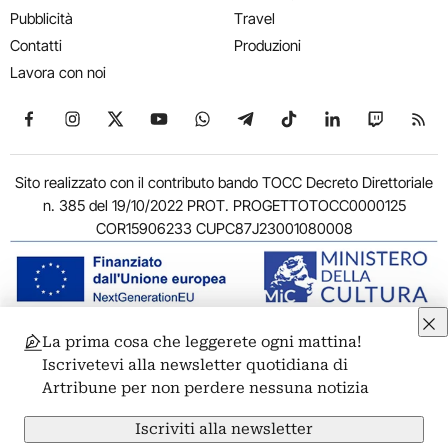
Pubblicità
Travel
Contatti
Produzioni
Lavora con noi
Seguici su Facebook
Seguici su Instagram
Seguici su X
Seguici su YouTube
Seguici su WhatsApp
Seguici su Telegram
Seguici su TikTok
Seguici su Link
Seguici su
Segui
Sito realizzato con il contributo bando TOCC Decreto Direttoriale
n. 385 del 19/10/2022 PROT. PROGETTOTOCC0000125
COR15906233 CUPC87J23001080008
La prima cosa che leggerete ogni mattina!
© 2011-2026 ARTRIBUNE srl – Corso Vittorio Emanuele II, 287 –
Iscrivetevi alla newsletter quotidiana di
00186 Roma - P.I. 11381581005
Artribune per non perdere nessuna notizia
Privacy: Responsabile della protezione dei dati personali
ARTRIBUNE srl – Corso Vittorio Emanuele II, 287 – 00186 Roma
Iscriviti alla newsletter
Termini e condizioni
Privacy Policy
Cookie Policy
Credits