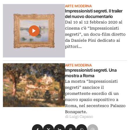
ARTE MODERNA
Impressionisti segreti. Il trailer
del nuovo documentario
Dal 10 al 12 febbraio 2020 al
cinema c'è “Impressionisti
segreti”, un docu-film diretto
da Daniele Pini dedicato ai
pittori…
ARTE MODERNA
Impressionisti segreti. Una
mostra a Roma
La mostra “Impressionisti
segreti” sancisce il
promettente esordio di un
nuovo spazio espositivo a
Roma, nel secentesco Palazzo
Bonaparte.
di Luigi Capano
Condividi su Facebook
Condividi su X
Condividi su LinkedIn
Condividi su Pinterest
Condividi su WhatsApp
Condividi su Email