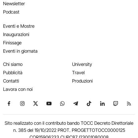
Newsletter
Podcast
Eventi e Mostre
Inaugurazioni
Finissage
Eventi in giornata
Chi siamo
University
Pubblicità
Travel
Contatti
Produzioni
Lavora con noi
Seguici su Facebook
Seguici su Instagram
Seguici su X
Seguici su YouTube
Seguici su WhatsApp
Seguici su Telegram
Seguici su TikTok
Seguici su Link
Seguici su
Segui
Sito realizzato con il contributo bando TOCC Decreto Direttoriale
n. 385 del 19/10/2022 PROT. PROGETTOTOCC0000125
COR15906233 CUPC87J23001080008