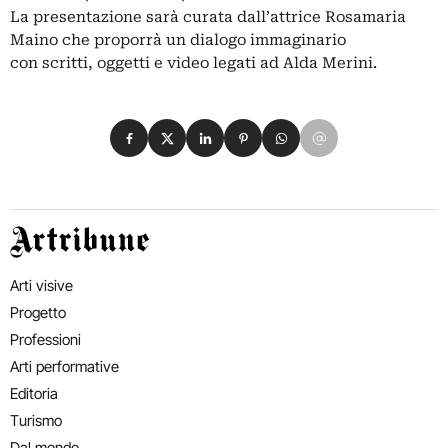
La presentazione sarà curata dall’attrice Rosamaria
Maino che proporrà un dialogo immaginario
con scritti, oggetti e video legati ad Alda Merini.
Condividi su Facebook
Condividi su X
Condividi su LinkedIn
Condividi su Pinterest
Condividi su WhatsApp
Condividi su Email
Artribune
Arti visive
Progetto
Professioni
Arti performative
Editoria
Turismo
Dal mondo