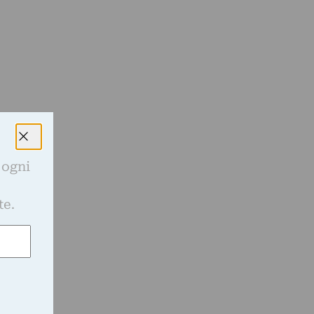
 ogni
e
te.