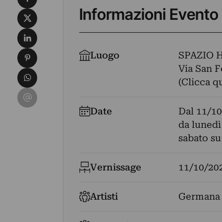
Informazioni Evento
Condividi su X
Condividi su LinkedIn
Condividi su Pinterest
Luogo
SPAZIO 
Via San F
Condividi su WhatsApp
(Clicca q
Condividi su Email
Date
Dal
11/10
da lunedì
sabato s
Vernissage
11/10/20
Artisti
Germana