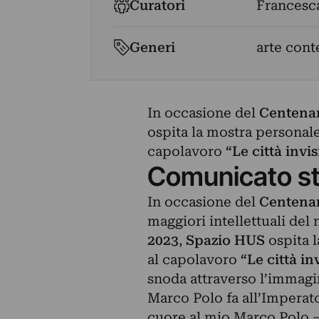
Curatori
Francesc
Generi
arte con
In occasione del
Centenari
ospita la mostra personale
capolavoro
“Le città invis
Comunicato s
In occasione del
Centenari
maggiori intellettuali del
2023
,
Spazio HUS
ospita 
al capolavoro
“Le città inv
snoda attraverso l’immagi
Marco Polo fa all’Imperato
cuore al mio Marco Polo – 