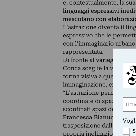
e, contestualmente, la sua
linguaggi espressivi inedi
mescolano con elaborazioni
L’astrazione diventa il lin
espressivo che le permett
con l’immaginario urbano 
rappresentata.
Di fronte al
variegato imma
Conca sceglie la via dell'
forma visiva a quello stra
immaginazione, creato dall
“L’astrazione permette all'
coordinate di spazio e di 
Nom
sconfinati spazi dell’emo
(Requ
First
Francesca Bianucci e Chi
Vogl
trasposizione dalla parol
S
propria inclinazione alla
s