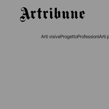
Artribune
Arti visive
Progetto
Professioni
Arti 