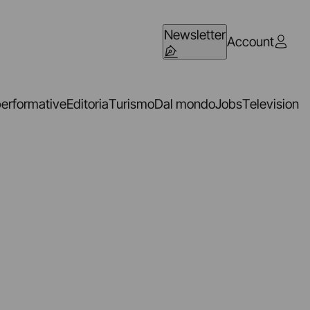
Newsletter
Account
performative
Editoria
Turismo
Dal mondo
Jobs
Television