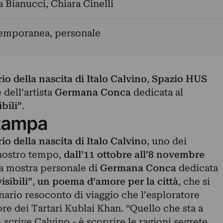
a Bianucci
,
Chiara Cinelli
temporanea, personale
o della nascita di Italo Calvino
,
Spazio HUS
 dell’artista
Germana Conca
dedicata al
ibili”
.
tampa
o della nascita di Italo Calvino
, uno dei
 nostro tempo,
dall’11 ottobre all’8 novembre
la mostra personale di
Germana Conca
dedicata
isibili”
,
un poema d’amore per la città
, che si
nario resoconto di viaggio che l’esploratore
re dei Tartari Kublai Khan. “Quello che sta a
scrive Calvino - è scoprire le ragioni segrete