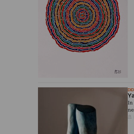
DI
Ya
In
ne