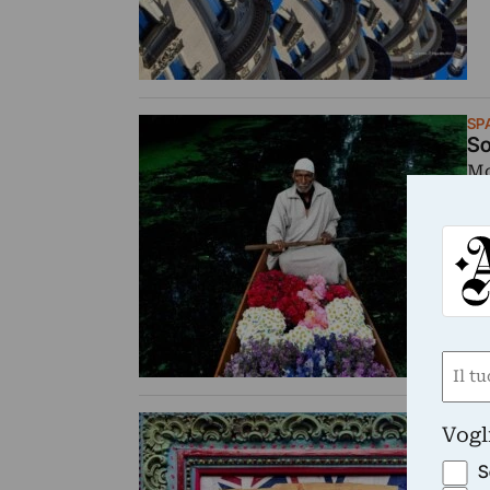
SP
So
Mo
Nom
(Obbli
Nome
SP
Vogl
An
Mo
S