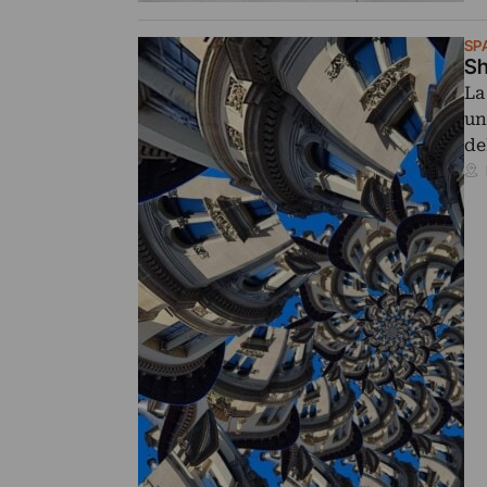
SP
Sh
La
un
de