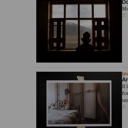
Do
Mo
SP
An
Il
fo
u