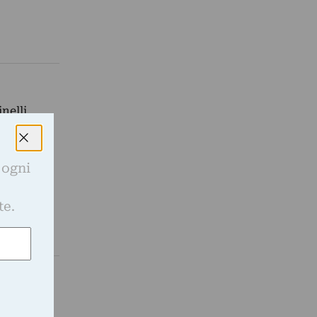
nelli.
 ogni
e
te.
o “Milano