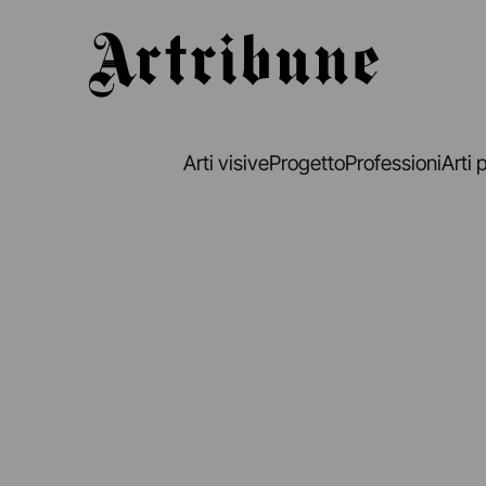
Artribune
Arti visive
Progetto
Professioni
Arti 