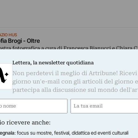
AZIO HUS
fia Brogi - Oltre
stra fotografica a cura di Francesca Bianucci e Chiara Ci
23/01/2025
–
06/02/2025
Milano (MI)
Lettera, la newsletter quotidiana
Non perdetevi il meglio di Artribune! Ricevi
giorno un'e-mail con gli articoli del giorno 
partecipa alla discussione sul mondo dell'ar
e
Email
gatorio)
(Obbligatorio)
AZIO HUS
io ricevere anche:
nalaura Cantone - Milano mon amour
stra personale dell’artista Annalaura Cantone, dal titol
egnala
: focus su mostre, festival, didattica ed eventi culturali