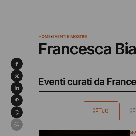
HOME
›
EVENTI E MOSTRE
Francesca Bi
Condividi su Facebook
Condividi su X
Eventi curati da Franc
Condividi su LinkedIn
Condividi su Pinterest
Condividi su WhatsApp
Tutti
Condividi su Email
SP