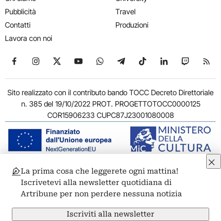
Pubblicità
Travel
Contatti
Produzioni
Lavora con noi
Seguici su Facebook
Seguici su Instagram
Seguici su X
Seguici su YouTube
Seguici su WhatsApp
Seguici su Telegram
Seguici su TikTok
Seguici su Link
Seguici su
Segui
Sito realizzato con il contributo bando TOCC Decreto Direttoriale
n. 385 del 19/10/2022 PROT. PROGETTOTOCC0000125
COR15906233 CUPC87J23001080008
La prima cosa che leggerete ogni mattina!
© 2011-2026 ARTRIBUNE srl – Corso Vittorio Emanuele II, 287 –
Iscrivetevi alla newsletter quotidiana di
00186 Roma - P.I. 11381581005
Artribune per non perdere nessuna notizia
Privacy: Responsabile della protezione dei dati personali
ARTRIBUNE srl – Corso Vittorio Emanuele II, 287 – 00186 Roma
Iscriviti alla newsletter
Termini e condizioni
Privacy Policy
Cookie Policy
Credits