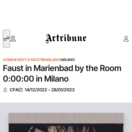
Artribune
HOME
›
EVENTI E MOSTRE
›
MILANO
›
MILANO
Faust in Marienbad by the Room
0:00:00 in Milano
CFA
14/12/2022
–
28/01/2023