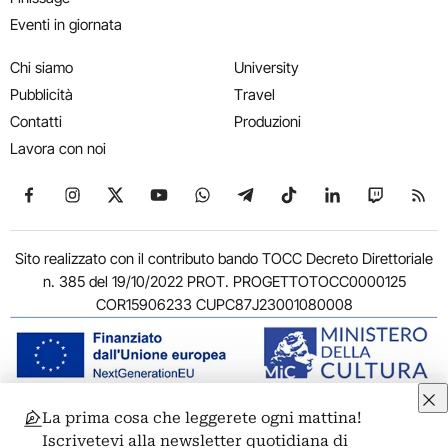
Eventi in giornata
Chi siamo
University
Pubblicità
Travel
Contatti
Produzioni
Lavora con noi
Seguici su Facebook
Seguici su Instagram
Seguici su X
Seguici su YouTube
Seguici su WhatsApp
Seguici su Telegram
Seguici su TikTok
Seguici su Link
Seguici su
Segui
Sito realizzato con il contributo bando TOCC Decreto Direttoriale
n. 385 del 19/10/2022 PROT. PROGETTOTOCC0000125
COR15906233 CUPC87J23001080008
La prima cosa che leggerete ogni mattina!
© 2011-2026 ARTRIBUNE srl – Corso Vittorio Emanuele II, 287 –
Iscrivetevi alla newsletter quotidiana di
00186 Roma - P.I. 11381581005