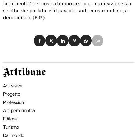
la difficolta' del nostro tempo per la comunicazione sia
scritta che parlata: e' il passato, autocensurandosi , a
denunciarlo (F.P.).
Condividi su Facebook
Condividi su X
Condividi su LinkedIn
Condividi su Pinterest
Condividi su WhatsApp
Condividi su Email
Artribune
Arti visive
Progetto
Professioni
Arti performative
Editoria
Turismo
Dal mondo