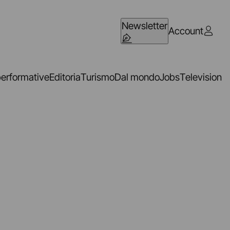
Newsletter
Account
performative
Editoria
Turismo
Dal mondo
Jobs
Television