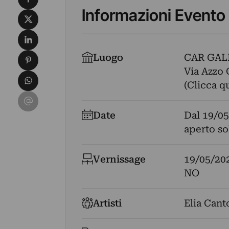
Informazioni Evento
Condividi su X
Condividi su LinkedIn
Condividi su Pinterest
Luogo
CAR GAL
Via Azzo 
Condividi su WhatsApp
(Clicca q
Condividi su Email
Date
Dal
19/05
aperto s
Vernissage
19/05/20
NO
Artisti
Elia Cant