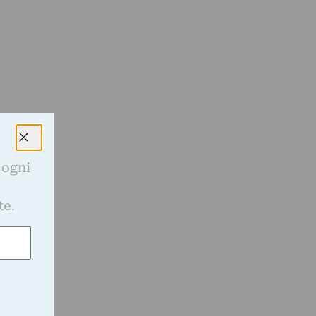
 ogni
r
e
te.