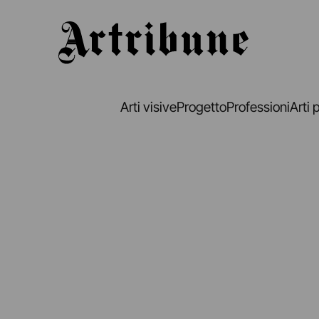
Artribune
Arti visive
Progetto
Professioni
Arti 