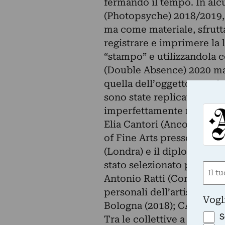
fermando il tempo. In alcu
(Photopsyche) 2018/2019, 
ma come materiale, sfrutta
registrare e imprimere la
“stampo” e utilizzandola 
(Double Absence) 2020 mat
quella dell’oggetto-matric
sono state replicate in all
imperfettamente ricostruit
Elia Cantori (Ancona, 198
of Fine Arts presso la Sla
(Londra) e il diploma pres
stato selezionato per il 
Nom
Antonio Ratti (Como) con 
(Requ
personali dell’artista cit
First
Vogl
Bologna (2018); CAR DRDE,
S
Tra le collettive a cui ha 