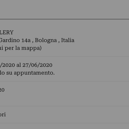
LERY
Gardino 14a , Bologna , Italia
ui per la mappa)
/2020
al
27/06/2020
olo su appuntamento.
20
ori