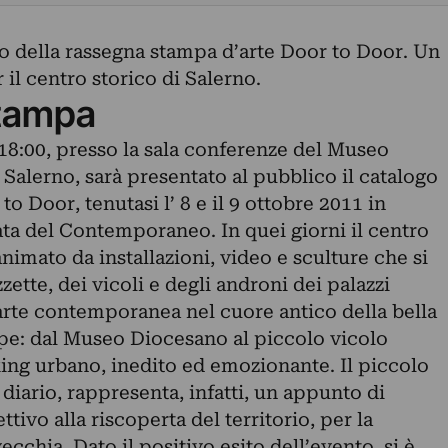
o della rassegna stampa d’arte Door to Door. Un
 il centro storico di Salerno.
tampa
 18:00, presso la sala conferenze del Museo
Salerno, sarà presentato al pubblico il catalogo
to Door, tenutasi l’ 8 e il 9 ottobre 2011 in
ata del Contemporaneo. In quei giorni il centro
animato da installazioni, video e sculture che si
ette, dei vicoli e degli androni dei palazzi
d’arte contemporanea nel cuore antico della bella
pe: dal Museo Diocesano al piccolo vicolo
ing urbano, inedito ed emozionante. Il piccolo
 diario, rappresenta, infatti, un appunto di
ttivo alla riscoperta del territorio, per la
vecchia. Dato il positivo esito dell’evento, si è