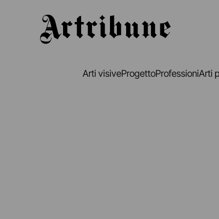
Artribune
Arti visive
Progetto
Professioni
Arti 