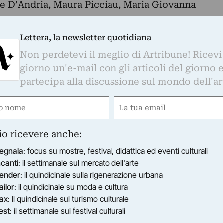
le D’Andria, Maura Picciau, Maria Giovanna
’arte urbana per il centro storico di Salerno.
Lettera, la newsletter quotidiana
Non perdetevi il meglio di Artribune! Ricevi
giorno un'e-mail con gli articoli del giorno 
partecipa alla discussione sul mondo dell'ar
e
Email
ired)
(Required)
io ricevere anche:
egnala
: focus su mostre, festival, didattica ed eventi culturali
ncanti
: il settimanale sul mercato dell'arte
ender
: il quindicinale sulla rigenerazione urbana
ailor
: il quindicinale su moda e cultura
ax
: Il quindicinale sul turismo culturale
est
: il settimanale sui festival culturali