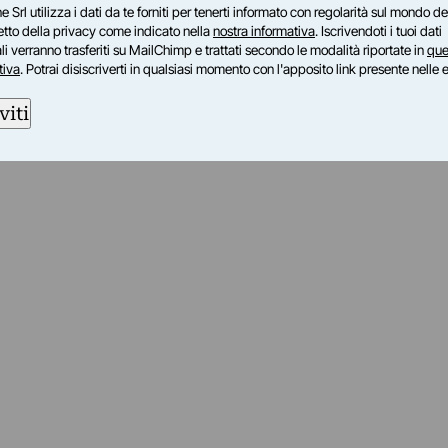
e Srl utilizza i dati da te forniti per tenerti informato con regolarità sul mondo del
petto della privacy come indicato nella
nostra informativa
. Iscrivendoti i tuoi dati
i verranno trasferiti su MailChimp e trattati secondo le modalità riportate in
que
tiva
. Potrai disiscriverti in qualsiasi momento con l'apposito link presente nelle 
viti