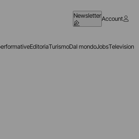
Newsletter
Account
performative
Editoria
Turismo
Dal mondo
Jobs
Television