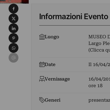
Condividi su Facebook
Informazioni Evento
Condividi su X
Condividi su LinkedIn
Condividi su Pinterest
Luogo
MUSEO 
Largo Pleb
Condividi su WhatsApp
(Clicca q
Condividi su Email
Date
Il
16/04/
Vernissage
16/04/20
ore 18
Generi
presenta