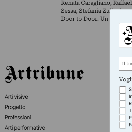
Renata Caragliano, Raffae
Sessa, Stefania Zuliani.
Door to Door. Un progettod
Nom
Artribune
(Requ
First
Vogl
S
I
Arti visive
R
Progetto
T
Professioni
P
F
Arti performative