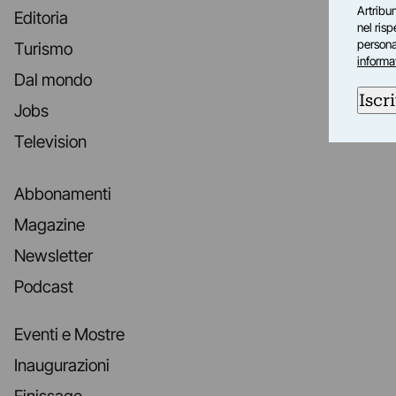
Artribun
Editoria
nel ris
personal
Turismo
informa
Dal mondo
Iscri
Jobs
Television
Abbonamenti
Magazine
Newsletter
Podcast
Eventi e Mostre
Inaugurazioni