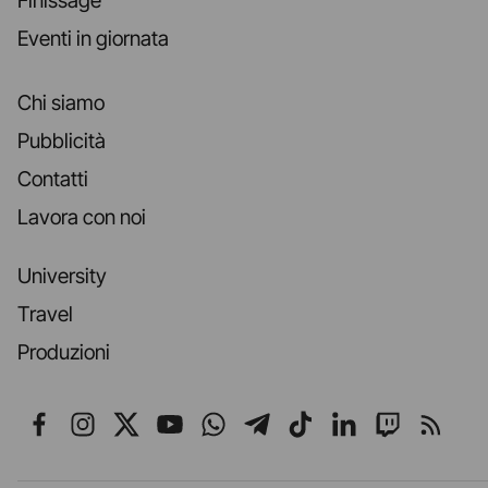
Finissage
Eventi in giornata
Chi siamo
Pubblicità
Contatti
Lavora con noi
University
Travel
Produzioni
Seguici su Facebook
Seguici su Instagram
Seguici su X
Seguici su YouTube
Seguici su WhatsApp
Seguici su Telegr
Seguici su TikT
Seguici su L
Seguici 
Segui