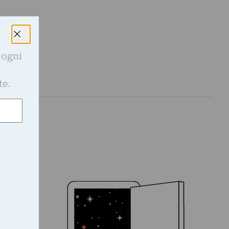
 ogni
e
te.