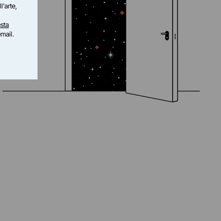
l'arte,
sta
email.