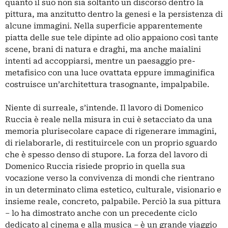
quanto il suo non sia soltanto un discorso dentro la
pittura, ma anzitutto dentro la genesi e la persistenza di
alcune immagini. Nella superficie apparentemente
piatta delle sue tele dipinte ad olio appaiono così tante
scene, brani di natura e draghi, ma anche maialini
intenti ad accoppiarsi, mentre un paesaggio pre-
metafisico con una luce ovattata eppure immaginifica
costruisce un’architettura trasognante, impalpabile.
Niente di surreale, s’intende. Il lavoro di Domenico
Ruccia è reale nella misura in cui è setacciato da una
memoria plurisecolare capace di rigenerare immagini,
di rielaborarle, di restituircele con un proprio sguardo
che è spesso denso di stupore. La forza del lavoro di
Domenico Ruccia risiede proprio in quella sua
vocazione verso la convivenza di mondi che rientrano
in un determinato clima estetico, culturale, visionario e
insieme reale, concreto, palpabile. Perciò la sua pittura
– lo ha dimostrato anche con un precedente ciclo
dedicato al cinema e alla musica – è un grande viaggio