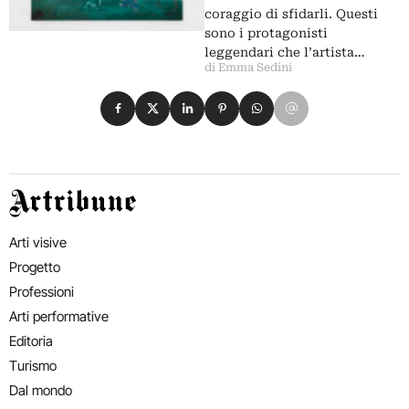
coraggio di sfidarli. Questi
sono i protagonisti
leggendari che l’artista…
di Emma Sedini
Condividi su Facebook
Condividi su X
Condividi su LinkedIn
Condividi su Pinterest
Condividi su WhatsApp
Condividi su Email
Artribune
Arti visive
Progetto
Professioni
Arti performative
Editoria
Turismo
Dal mondo