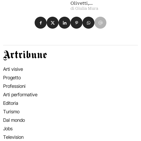
Olivetti,…
di Giulia Mura
Condividi su Facebook
Condividi su X
Condividi su LinkedIn
Condividi su Pinterest
Condividi su WhatsApp
Condividi su Email
Artribune
Arti visive
Progetto
Professioni
Arti performative
Editoria
Turismo
Dal mondo
Jobs
Television