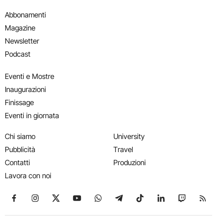
Abbonamenti
Magazine
Newsletter
Podcast
Eventi e Mostre
Inaugurazioni
Finissage
Eventi in giornata
Chi siamo
University
Pubblicità
Travel
Contatti
Produzioni
Lavora con noi
Seguici su Facebook
Seguici su Instagram
Seguici su X
Seguici su YouTube
Seguici su WhatsApp
Seguici su Telegram
Seguici su TikTok
Seguici su Link
Seguici su
Segui