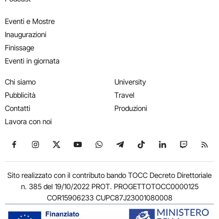
Eventi e Mostre
Inaugurazioni
Finissage
Eventi in giornata
Chi siamo
University
Pubblicità
Travel
Contatti
Produzioni
Lavora con noi
Seguici su Facebook
Seguici su Instagram
Seguici su X
Seguici su YouTube
Seguici su WhatsApp
Seguici su Telegram
Seguici su TikTok
Seguici su Link
Seguici su
Segui
Sito realizzato con il contributo bando TOCC Decreto Direttoriale
n. 385 del 19/10/2022 PROT. PROGETTOTOCC0000125
COR15906233 CUPC87J23001080008