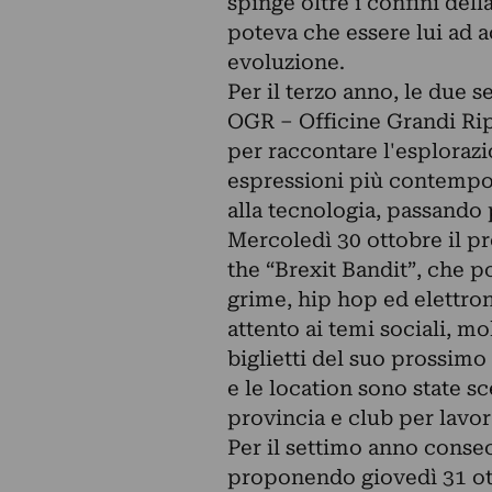
spinge oltre i confini dell
poteva che essere lui ad 
evoluzione.
Per il terzo anno, le due s
OGR – Officine Grandi Ripa
per raccontare l'esplorazio
espressioni più contempor
alla tecnologia, passando p
Mercoledì 30 ottobre il p
the “Brexit Bandit”, che p
grime, hip hop ed elettron
attento ai temi sociali, m
biglietti del suo prossimo
e le location sono state s
provincia e club per lavor
Per il settimo anno conse
proponendo giovedì 31 ott