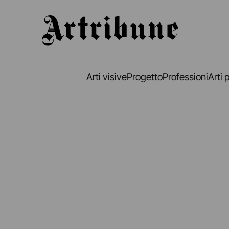
Artribune
Arti visive
Progetto
Professioni
Arti 