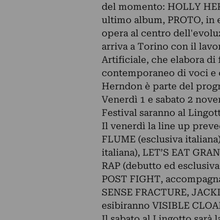
del momento: HOLLY HERND
ultimo album, PROTO, in es
opera al centro dell'evolu
arriva a Torino con il lavo
Artificiale, che elabora d
contemporaneo di voci e c
Herndon è parte del pr
Venerdì 1 e sabato 2 nove
Festival saranno al Lingot
Il venerdì la line up pre
FLUME (esclusiva italian
italiana), LET’S EAT GRA
RAP (debutto ed esclusi
POST FIGHT, accompagna
SENSE FRACTURE, JACKIE
esibiranno VISIBLE CLO
Il sabato al Lingotto sar