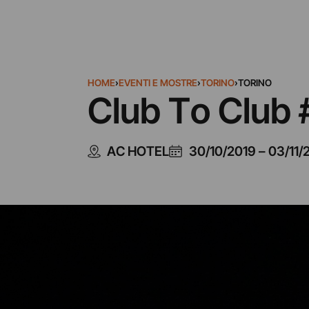
HOME
›
EVENTI E MOSTRE
›
TORINO
›
TORINO
Club To Club
AC HOTEL
30/10/2019
–
03/11/