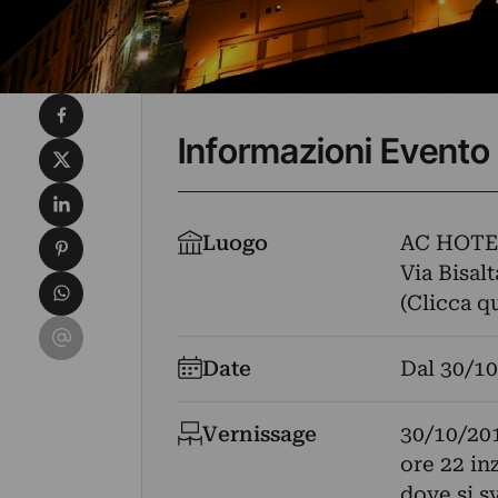
Condividi su Facebook
Informazioni Evento
Condividi su X
Condividi su LinkedIn
Condividi su Pinterest
Luogo
AC HOTE
Via Bisalt
Condividi su WhatsApp
(Clicca q
Condividi su Email
Date
Dal
30/10
Vernissage
30/10/20
ore 22 inz
dove si sv