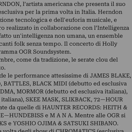
ON, l’artista americana che presenta il suo
clusiva per la prima volta in Italia. Herndon
zione tecnologica e dell'euforia musicale, e
ro realizzato in collaborazione con l’Intelligenza
i fatto un'intelligenza non umana, un ensemble
anti folk senza tempo. Il concerto di Holly
ogramma OGR Soundsystem.
mbre, come da tradizione, le serate clou del
to.
vede le performance attesissime di JAMES BLAKE,
a), BATTLES, BLACK MIDI (debutto ed esclusiva
NDMA, MORMOR (debutto ed esclusiva italiana),
va italiana), SKEE MASK, SLIKBACK, 72—HOUR
te da quelle di HAUNTER RECORDS: HEITH &
—HUNDEBISS e M A N A. Mentre alle OGR si
AKS e YOSHIO OJIMA & SATSUKI SHIBANO.
à la volta degli show di CHROMATICS (esclusiva