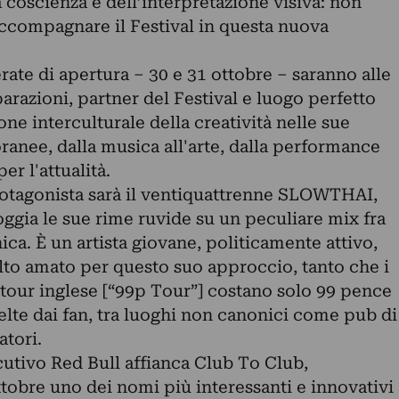
a coscienza e dell’interpretazione visiva: non
accompagnare il Festival in questa nuova
erate di apertura – 30 e 31 ottobre – saranno alle
razioni, partner del Festival e luogo perfetto
ne interculturale della creatività nelle sue
anee, dalla musica all'arte, dalla performance
er l'attualità.
rotagonista sarà il ventiquattrenne SLOWTHAI,
oggia le sue rime ruvide su un peculiare mix fra
ica. È un artista giovane, politicamente attivo,
olto amato per questo suo approccio, tanto che i
 tour inglese [“99p Tour”] costano solo 99 pence
celte dai fan, tra luoghi non canonici come pub di
atori.
cutivo Red Bull affianca Club To Club,
obre uno dei nomi più interessanti e innovativi