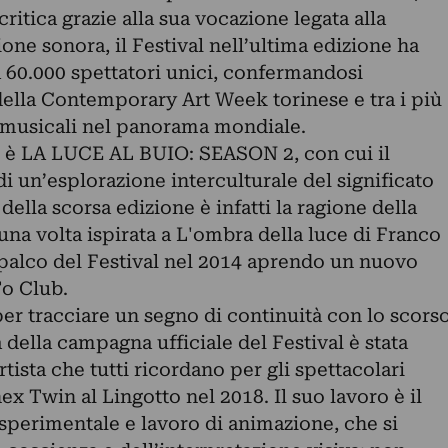
ritica grazie alla sua vocazione legata alla
one sonora, il Festival nell’ultima edizione ha
a 60.000 spettatori unici, confermandosi
lla Contemporary Art Week torinese e tra i più
musicali nel panorama mondiale.
19 è LA LUCE AL BUIO: SEASON 2, con cui il
di un’esplorazione interculturale del significato
 della scorsa edizione è infatti la ragione della
na volta ispirata a L'ombra della luce di Franco
l palco del Festival nel 2014 aprendo un nuovo
To Club.
er tracciare un segno di continuità con lo scors
 della campagna ufficiale del Festival è stata
tista che tutti ricordano per gli spettacolari
ex Twin al Lingotto nel 2018. Il suo lavoro è il
n sperimentale e lavoro di animazione, che si