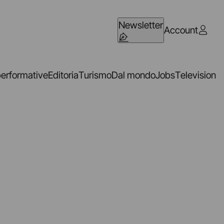
Newsletter
Account
performative
Editoria
Turismo
Dal mondo
Jobs
Television