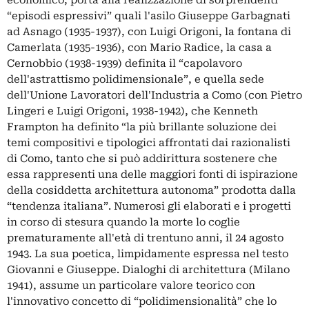
economico, porta alla realizzazione di sorprendenti
“episodi espressivi” quali l'asilo Giuseppe Garbagnati
ad Asnago (1935-1937), con Luigi Origoni, la fontana di
Camerlata (1935-1936), con Mario Radice, la casa a
Cernobbio (1938-1939) definita il “capolavoro
dell'astrattismo polidimensionale”, e quella sede
dell'Unione Lavoratori dell'Industria a Como (con Pietro
Lingeri e Luigi Origoni, 1938-1942), che Kenneth
Frampton ha definito “la più brillante soluzione dei
temi compositivi e tipologici affrontati dai razionalisti
di Como, tanto che si può addirittura sostenere che
essa rappresenti una delle maggiori fonti di ispirazione
della cosiddetta architettura autonoma” prodotta dalla
“tendenza italiana”. Numerosi gli elaborati e i progetti
in corso di stesura quando la morte lo coglie
prematuramente all'età di trentuno anni, il 24 agosto
1943. La sua poetica, limpidamente espressa nel testo
Giovanni e Giuseppe. Dialoghi di architettura (Milano
1941), assume un particolare valore teorico con
l'innovativo concetto di “polidimensionalità” che lo