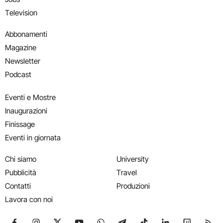
Television
Abbonamenti
Magazine
Newsletter
Podcast
Eventi e Mostre
Inaugurazioni
Finissage
Eventi in giornata
Chi siamo
University
Pubblicità
Travel
Contatti
Produzioni
Lavora con noi
Seguici su Facebook
Seguici su Instagram
Seguici su X
Seguici su YouTube
Seguici su WhatsApp
Seguici su Telegram
Seguici su TikTok
Seguici su Link
Seguici su
Segui