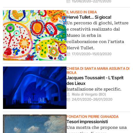
15/06/2020
–
22/11/2020
IL MUSEO IN ERBA
Hervé Tullet… Si gioca!
Un percorso di giochi, letture
e creatività realizzato dal
Museo in erba in
collaborazione con l’artista
Hervé Tullet.
17/01/2020
–
15/03/2020
CHIESA DI SANTA MARIA ASSUNTA DI
RIOLA
Jacques Toussaint - L’Esprit
des Lieux
Installazione site specific.
Riola di Vergato (BO)
24/01/2020
–
26/01/2020
FONDATION PIERRE GIANADDA
Tesori impressionisti
Una mostra che propone una