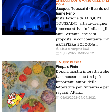
CHIESA DI SANTA MARIA ASSUNTA DI
RIOLA
Jacques Toussaint - Il canto del
fiume Reno
Installazione di JACQUES
TOUSSAINT, artista-designer
francese attivo in Italia dagli
anni Settanta, che sarà
proposta in concomitanza con
ARTEFIERA BOLOGNA…
Riola di Vergato (BO)
13/05/2022
–
15/05/2022
IL MUSEO IN ERBA
Pimpa e Pinin
Doppia mostra interattiva che
fa conoscere due tra i più
importanti autori della
letteratura per l’infanzia e per
ragazzi: Altan…
05/02/2022
–
24/04/2022