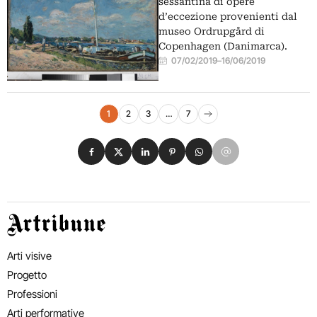
sessantina di opere
d’eccezione provenienti dal
museo Ordrupgård di
Copenhagen (Danimarca).
07/02/2019
–
16/06/2019
Navigazione eventi
1
2
3
…
7
Pagina successiva
Condividi su Facebook
Condividi su X
Condividi su LinkedIn
Condividi su Pinterest
Condividi su WhatsApp
Condividi su Email
Artribune
Arti visive
Progetto
Professioni
Arti performative