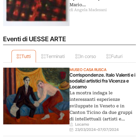
Mario…
di Angela Madesani
Eventi di UESSE ARTE
Tutti
Terminati
In corso
Futuri
MUSEO CASA RUSCA
Corrispondenze. Italo Valenti e i
sodalizi artistici fra Vicenza e
Locarno
La mostra indaga le
interessanti esperienze
sviluppate in Veneto e in
Canton Ticino da due gruppi
di intellettuali (artisti e…
Locarno
23/03/2024
–
07/07/2024