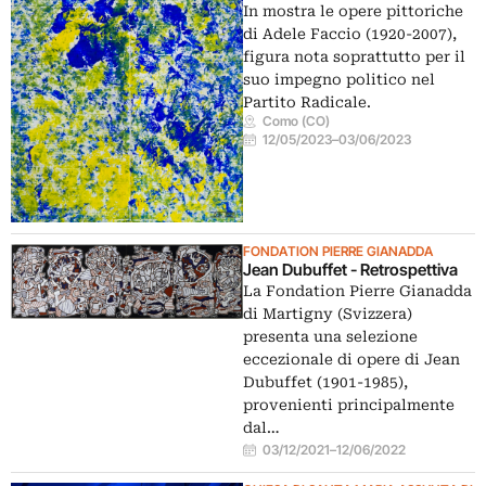
In mostra le opere pittoriche
di Adele Faccio (1920-2007),
figura nota soprattutto per il
suo impegno politico nel
Partito Radicale.
Como (CO)
12/05/2023
–
03/06/2023
FONDATION PIERRE GIANADDA
Jean Dubuffet - Retrospettiva
La Fondation Pierre Gianadda
di Martigny (Svizzera)
presenta una selezione
eccezionale di opere di Jean
Dubuffet (1901-1985),
provenienti principalmente
dal…
03/12/2021
–
12/06/2022