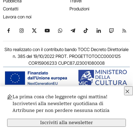
Pubblicità
Travel
Contatti
Produzioni
Lavora con noi
Seguici su Facebook
Seguici su Instagram
Seguici su X
Seguici su YouTube
Seguici su WhatsApp
Seguici su Telegram
Seguici su TikTok
Seguici su Link
Seguici su
Segui
Sito realizzato con il contributo bando TOCC Decreto Direttoriale
n. 385 del 19/10/2022 PROT. PROGETTOTOCC0000125
COR15906233 CUPC87J23001080008
La prima cosa che leggerete ogni mattina!
© 2011-2026 ARTRIBUNE srl – Corso Vittorio Emanuele II, 287 –
Iscrivetevi alla newsletter quotidiana di
00186 Roma - P.I. 11381581005
Artribune per non perdere nessuna notizia
Privacy: Responsabile della protezione dei dati personali
ARTRIBUNE srl – Corso Vittorio Emanuele II, 287 – 00186 Roma
Iscriviti alla newsletter
Termini e condizioni
Privacy Policy
Cookie Policy
Credits