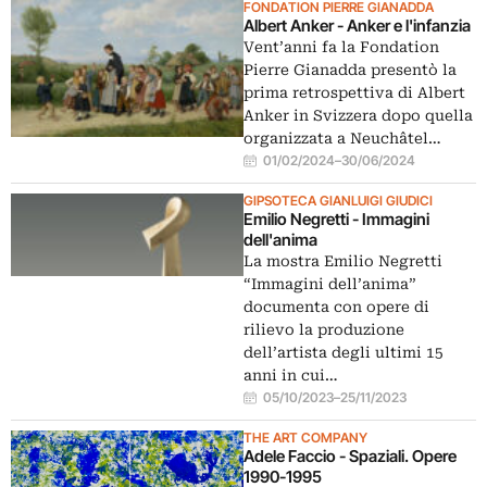
FONDATION PIERRE GIANADDA
Albert Anker - Anker e l'infanzia
Vent’anni fa la Fondation
Pierre Gianadda presentò la
prima retrospettiva di Albert
Anker in Svizzera dopo quella
organizzata a Neuchâtel…
01/02/2024
–
30/06/2024
GIPSOTECA GIANLUIGI GIUDICI
Emilio Negretti - Immagini
dell'anima
La mostra Emilio Negretti
“Immagini dell’anima”
documenta con opere di
rilievo la produzione
dell’artista degli ultimi 15
anni in cui…
05/10/2023
–
25/11/2023
THE ART COMPANY
Adele Faccio - Spaziali. Opere
1990-1995