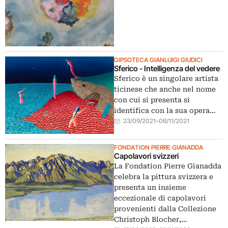
GIPSOTECA GIANLUIGI GIUDICI
Sferico - Intelligenza del vedere
Sferico è un singolare artista
ticinese che anche nel nome
con cui si presenta si
identifica con la sua opera…
23/09/2021
–
06/11/2021
FONDATION PIERRE GIANADDA
Capolavori svizzeri
La Fondation Pierre Gianadda
celebra la pittura svizzera e
presenta un insieme
eccezionale di capolavori
provenienti dalla Collezione
Christoph Blocher,…