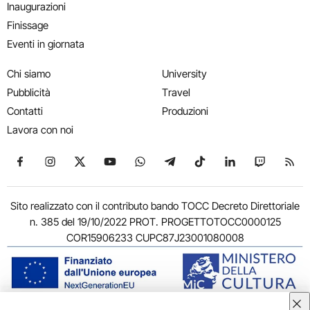
Inaugurazioni
Finissage
Eventi in giornata
Chi siamo
University
Pubblicità
Travel
Contatti
Produzioni
Lavora con noi
Seguici su Facebook
Seguici su Instagram
Seguici su X
Seguici su YouTube
Seguici su WhatsApp
Seguici su Telegram
Seguici su TikTok
Seguici su Link
Seguici su
Segui
Sito realizzato con il contributo bando TOCC Decreto Direttoriale
n. 385 del 19/10/2022 PROT. PROGETTOTOCC0000125
COR15906233 CUPC87J23001080008