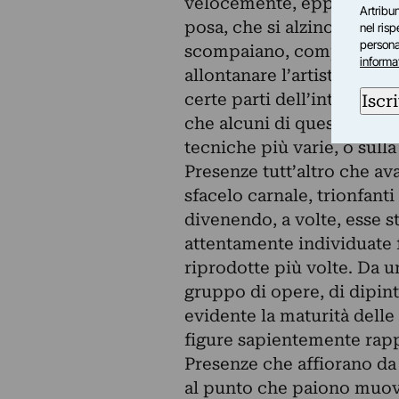
velocemente, eppure il t
Artribun
posa, che si alzino per an
nel ris
personal
scompaiano, comportando 
informa
allontanare l’artista dal 
certe parti dell’intero è 
Iscri
che alcuni di questi schizz
tecniche più varie, o sulla 
Presenze tutt’altro che av
sfacelo carnale, trionfant
divenendo, a volte, esse s
attentamente individuate f
riprodotte più volte. Da 
gruppo di opere, di dipint
evidente la maturità delle
figure sapientemente rappo
Presenze che affiorano da
al punto che paiono muove