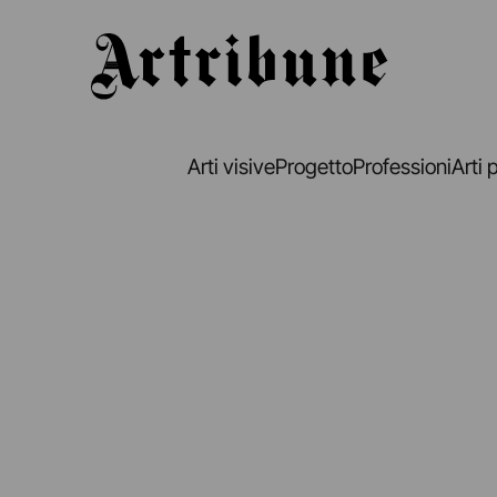
Artribune
Arti visive
Progetto
Professioni
Arti 