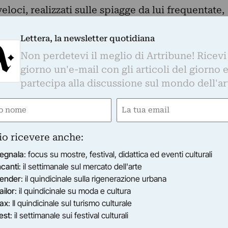
eloci, realizzati sulle spiagge da lui frequentate,
tudio prima su carta e poi su tela le impressioni
.
Lettera, la newsletter quotidiana
o in catalogo così descrive questa mostra: “I
Non perdetevi il meglio di Artribune! Ricevi
lo Duina parte della serie “Presenze” nascono, si
giorno un'e-mail con gli articoli del giorno 
gli appunti veloci che solo un album per schizzi
partecipa alla discussione sul mondo dell'ar
 accogliere. Le sue dimensioni ridotte
e
Email
sta di operare indisturbato e con facilità nelle
 che è solito frequentare da sempre, come
ired)
(Required)
rano o Pisenze, così come in quelle di Camogli
io ricevere anche:
ve, con una matita appuntita, abbozza un primo
egnala
: focus su mostre, festival, didattica ed eventi culturali
 riportare poi su carta o su tela. I soggetti
ncanti
: il settimanale sul mercato dell'arte
rilievi sono scelti per la teatralità delle loro
ender
: il quindicinale sulla rigenerazione urbana
te figure scomposte ma a loro agio, seminude e
ailor
: il quindicinale su moda e cultura
, ignare di essere riprese... Affascinato dalla
ax
: Il quindicinale sul turismo culturale
est
: il settimanale sui festival culturali
dica scompostezza di queste donne, le ritrae