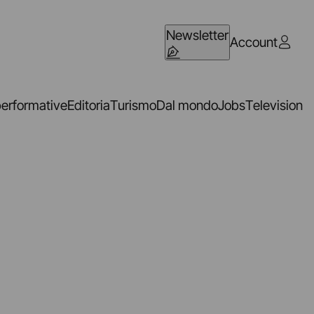
Newsletter
Account
performative
Editoria
Turismo
Dal mondo
Jobs
Television