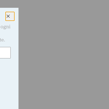
 ogni
e
te.