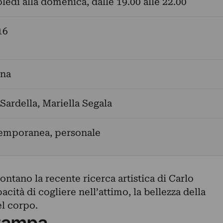
ledì alla domenica, dalle 19.00 alle 22.00
16
ina
Sardella
,
Mariella Segala
temporanea, personale
ontano la recente ricerca artistica di Carlo
acità di cogliere nell’attimo, la bellezza della
l corpo.
tampa