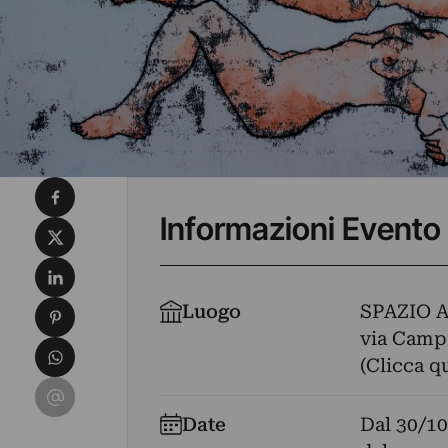
Condividi su Facebook
Informazioni Evento
Condividi su X
Condividi su LinkedIn
Condividi su Pinterest
Luogo
SPAZIO 
via Campa
Condividi su WhatsApp
(Clicca q
Condividi su Email
Date
Dal
30/10