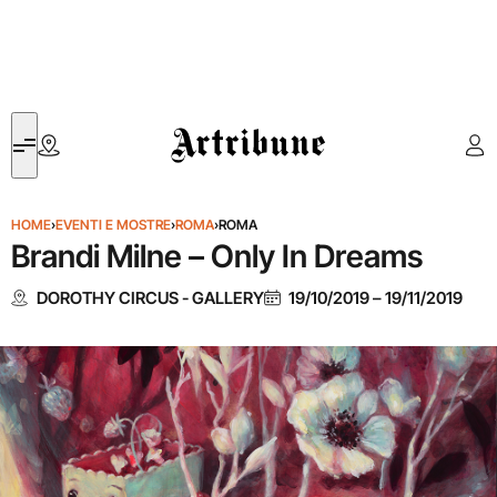
Artribune
HOME
›
EVENTI E MOSTRE
›
ROMA
›
ROMA
Brandi Milne – Only In Dreams
DOROTHY CIRCUS - GALLERY
19/10/2019
–
19/11/2019